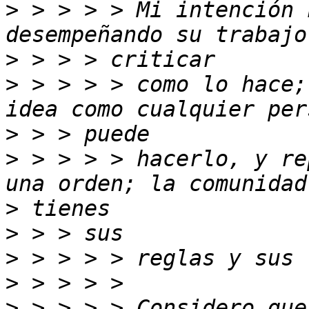
>
 > > > > Mi intención 
>
>
 > > > > como lo hace;
>
>
 > > > > hacerlo, y re
>
>
>
>
>
 > > > > Considero que