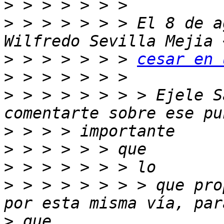
>
>
 > > > > > > El 8 de a
>
 > > > > > > 
cesar en 
>
>
 > > > > > > > Ejele S
>
>
>
>
 > > > > > > > que pro
>