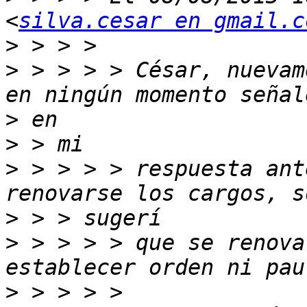
<
silva.cesar en gmail.c
>
>
 > > > > César, nuevam
>
>
>
 > > > > respuesta ant
>
>
 > > > > que se renova
>