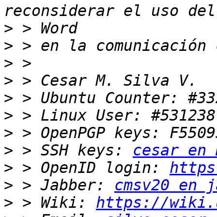
>
>
>
>
>
>
>
>
 > SSH keys: 
cesar en 
>
 > OpenID login: 
https
>
 > Jabber: 
cmsv20 en j
>
 > Wiki: 
https://wiki.