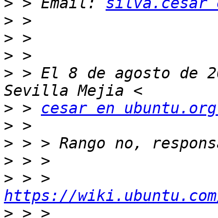
>
 > Email: 
silva.cesar 
>
>
>
>
 > El 8 de agosto de 2
>
 > 
cesar en ubuntu.org
>
>
>
>
 > > 
https://wiki.ubuntu.com
>