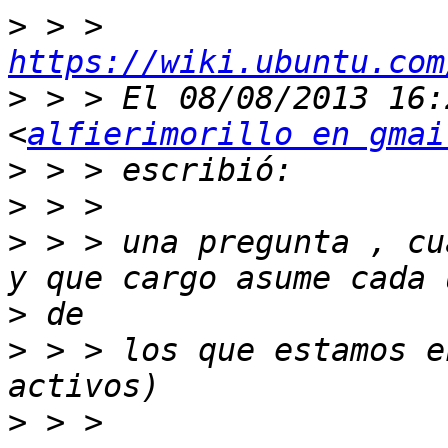
>
 > > 
https://wiki.ubuntu.com
>
 > > El 08/08/2013 16:
<
alfierimorillo en gmai
>
>
>
 > > una pregunta , cu
>
>
 > > los que estamos e
>