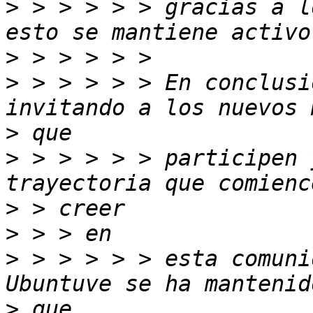
>
 > > > > > gracias a l
>
>
 > > > > > En conclusi
>
>
 > > > > > participen 
>
>
>
 > > > > > esta comuni
>