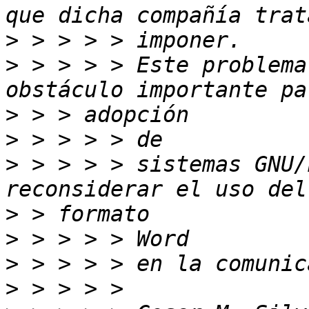
>
>
 > > > > Este problema
>
>
>
 > > > > sistemas GNU/
>
>
>
>