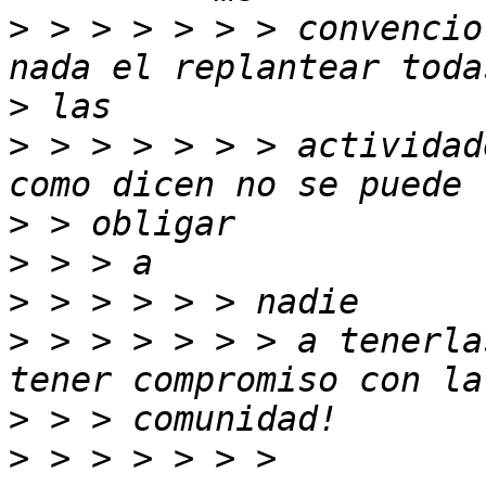
>
 > > > > > > convencio
>
>
 > > > > > > actividad
>
>
>
>
 > > > > > > a tenerla
>
>