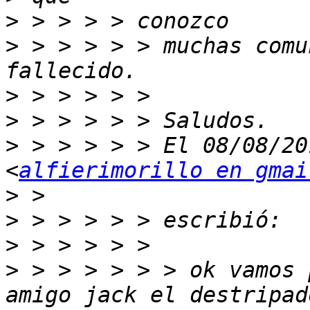
>
>
 > > > > > muchas comu
>
>
>
 > > > > > El 08/08/20
<
alfierimorillo en gmai
>
>
>
>
 > > > > > > ok vamos 