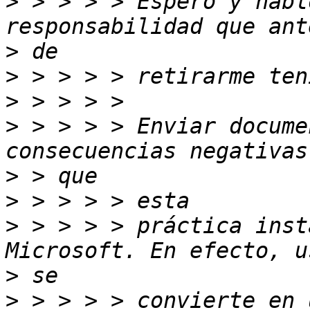
>
 > > > > Espero y habl
>
>
>
>
 > > > > Enviar docume
>
>
>
 > > > > práctica inst
>
>
 > > > > convierte en 