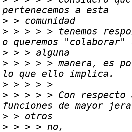
>
>
 > > > > tenemos respo
>
>
 > > > > manera, es po
>
>
 > > > > Con respecto 
>
>