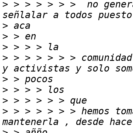
>
 > > > > > >  no gener
>
>
>
>
 > > > > > > comunidad
>
>
>
>
 > > > > > > hemos tom
>