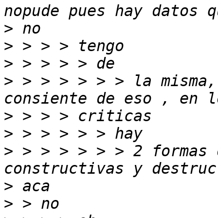
>
>
>
>
 > > > > > > la misma,
>
>
>
 > > > > > > 2 formas 
>
>