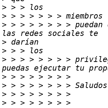
>
>
>
 > > > > > > > puedan 
>
>
>
 > > > > > > > privile
>
>
>
>