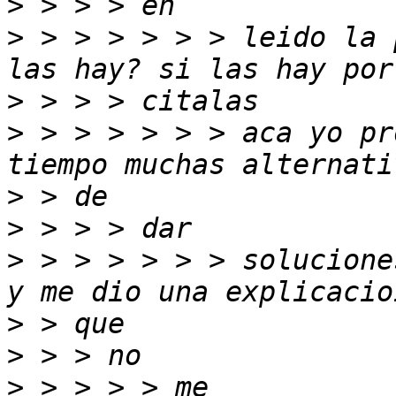
>
>
 > > > > > > leido la 
>
>
 > > > > > > aca yo pr
>
>
>
 > > > > > > solucione
>
>
>