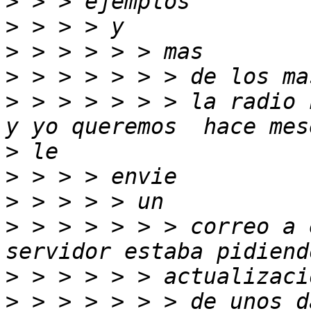
>
>
>
>
>
 > > > > > > la radio 
>
>
>
>
 > > > > > > correo a 
>
>
 > > > > > > de unos d