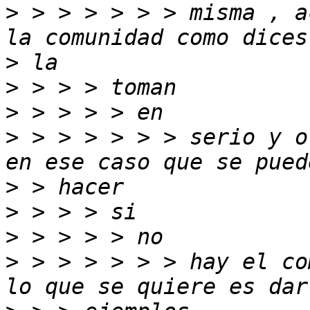
>
 > > > > > > misma , a
>
>
>
>
 > > > > > > serio y o
>
>
>
>
 > > > > > > hay el co