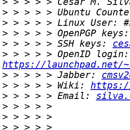
>
>
>
>
>
 > > > > SSH keys: 
ces
>
 > 
https://launchpad.net/~
>
 > > > > Jabber: 
cmsv2
>
 > > > > Wiki: 
https:/
>
 > > > > Email: 
silva.
>
>
>