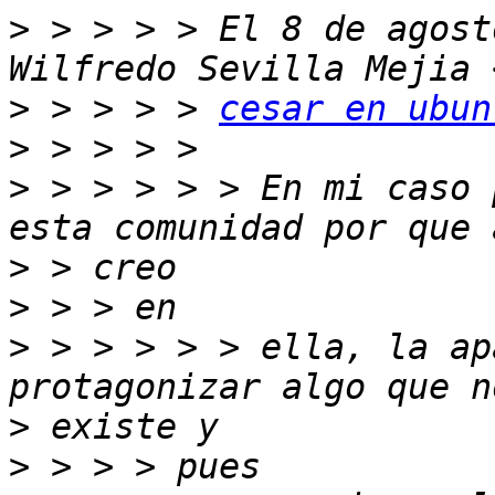
>
 > > > > El 8 de agost
>
 > > > > 
cesar en ubun
>
>
 > > > > > En mi caso 
>
>
>
 > > > > > ella, la ap
>
>