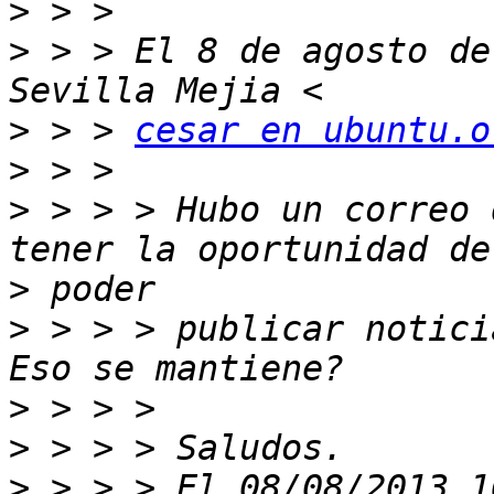
>
>
 > > El 8 de agosto de
>
 > > 
cesar en ubuntu.o
>
>
 > > > Hubo un correo 
>
>
 > > > publicar notici
>
>
>
 > > > El 08/08/2013 1