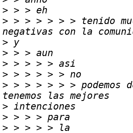
>
>
 > > > > > > tenido mu
>
>
>
>
>
 > > > > > > podemos d
>
>
>