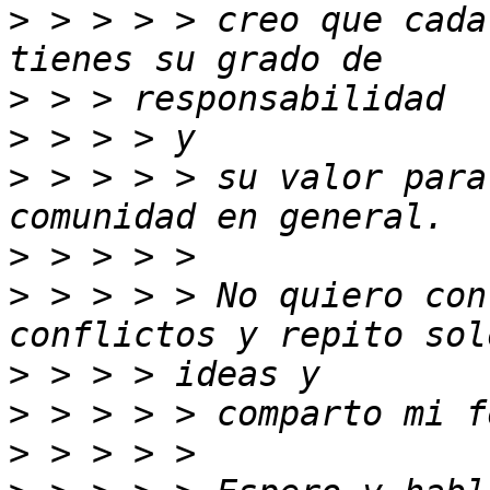
>
 > > > > creo que cada
>
>
>
 > > > > su valor para
>
>
 > > > > No quiero con
>
>
>