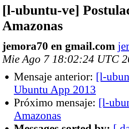
[l-ubuntu-ve] Postula
Amazonas
jemora70 en gmail.com
je
Mie Ago 7 18:02:24 UTC 2
Mensaje anterior:
[l-ubu
Ubuntu App 2013
Próximo mensaje:
[l-ubu
Amazonas
Messages sorted by:
[ d