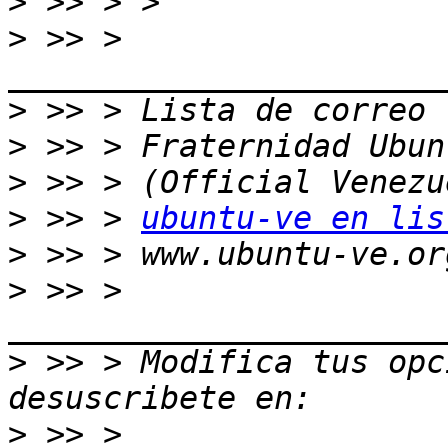
>
>
 >> > 
>
>
>
>
 >> > 
ubuntu-ve en lis
>
>
 >> > 
>
 >> > Modifica tus opci
>
 >> > 