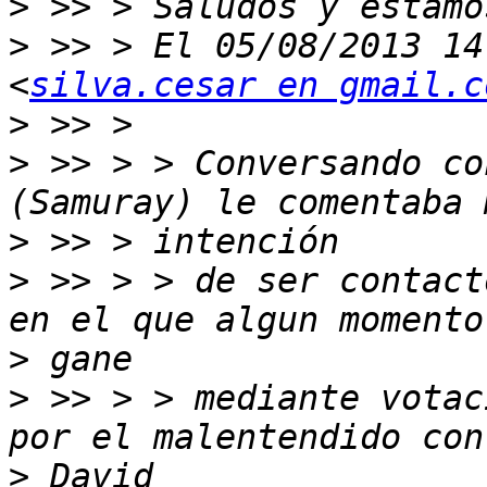
>
>
 >> > El 05/08/2013 14
<
silva.cesar en gmail.c
>
>
 >> > > Conversando co
>
>
 >> > > de ser contact
>
>
 >> > > mediante votac
>