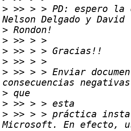
>
 >> > > PD: espero la 
>
>
>
>
>
 >> > > Enviar documen
>
>
>
 >> > > práctica insta