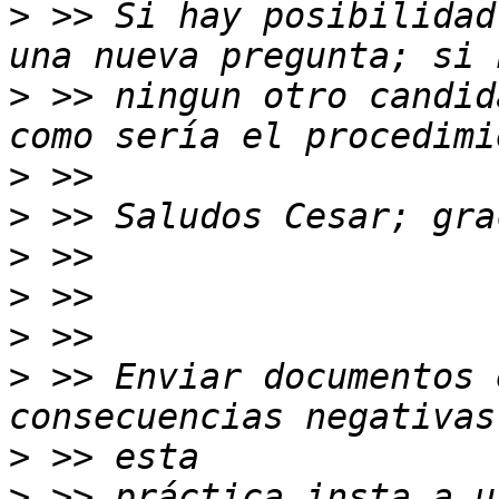
>
 >> Si hay posibilidad
>
 >> ningun otro candid
>
>
>
>
>
>
 >> Enviar documentos 
>
>
 >> práctica insta a u