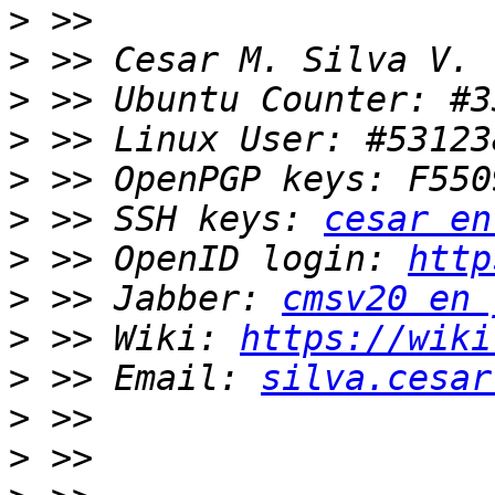
>
>
>
>
>
>
 >> SSH keys: 
cesar en
>
 >> OpenID login: 
http
>
 >> Jabber: 
cmsv20 en 
>
 >> Wiki: 
https://wiki
>
 >> Email: 
silva.cesar
>
>