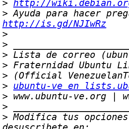
>
http://wiki.debian.or
>
http://is.gd/NJIwRz
>
>
>
>
>
>
ubuntu-ve en lists.ub
>
>
>
 Modifica tus opciones 