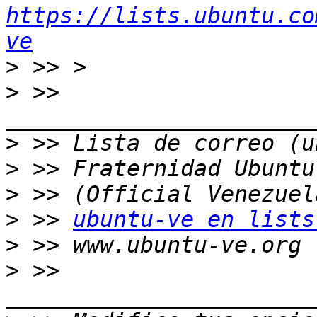
https://lists.ubuntu.co
ve
>
>
 >> 
>
>
>
>
 >> 
ubuntu-ve en lists
>
>
 >> 