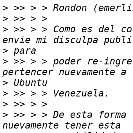
>
>
>
 >> > > Como es del co
>
>
 >> > > poder re-ingre
>
>
>
>
 >> > > De esta forma 