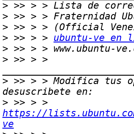
>
>
>
>
 >> > > 
ubuntu-ve en l
>
>
 >> > > 
>
 >> > > Modifica tus op
>
 >> > > 
https://lists.ubuntu.co
ve