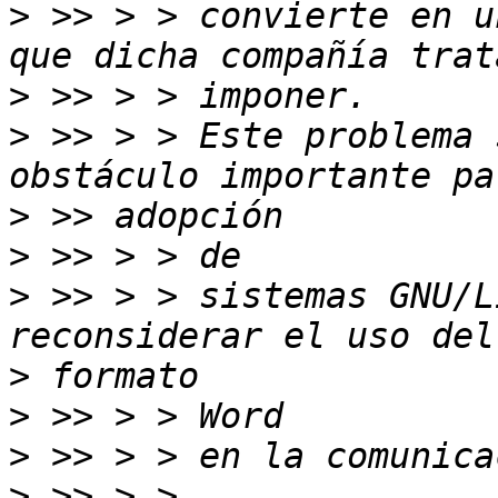
>
 >> > > convierte en u
>
>
 >> > > Este problema 
>
>
>
 >> > > sistemas GNU/L
>
>
>
>