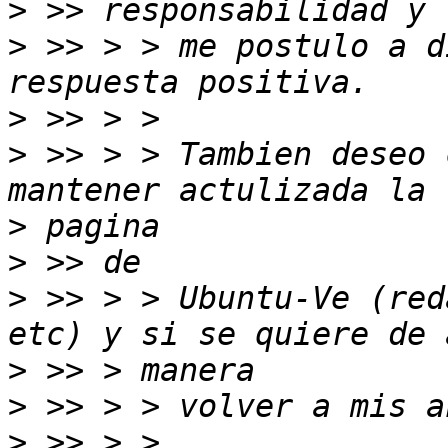
>
>
 >> > > me postulo a d
>
>
 >> > > Tambien deseo 
>
>
>
 >> > > Ubuntu-Ve (red
>
>
>