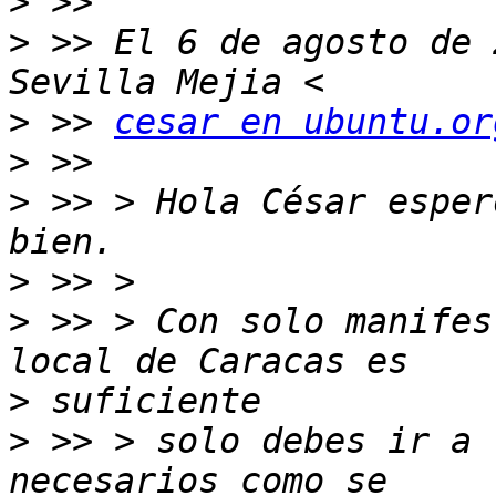
>
>
 >> El 6 de agosto de 
>
 >> 
cesar en ubuntu.or
>
>
 >> > Hola César esper
>
>
 >> > Con solo manifes
>
>
 >> > solo debes ir a 