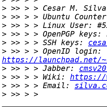
>
>
>
>
>
 >> > > SSH keys: 
cesa
>
 >> > > OpenID login: 
https://launchpad.net/~
>
 >> > > Jabber: 
cmsv20
>
 >> > > Wiki: 
https://
>
 >> > > Email: 
silva.c
>
 >> > > 