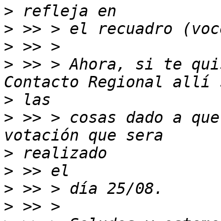
>
>
>
>
 >> > Ahora, si te qui
>
>
 >> > cosas dado a que
>
>
>
>