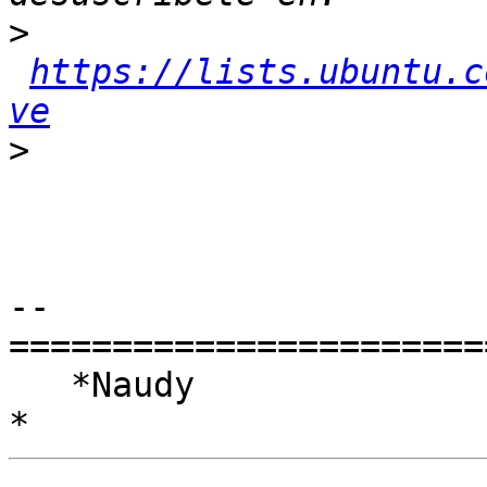
>
https://lists.ubuntu.c
ve
>
-- 

========================
   *Naudy
