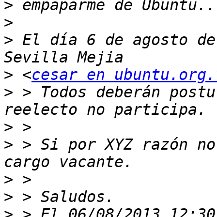
>
>
>
 El día 6 de agosto de
>
 <
cesar en ubuntu.org.
>
 > Todos deberán postu
>
>
 > Si por XYZ razón no
>
>
>
 > El 06/08/2013 12:30