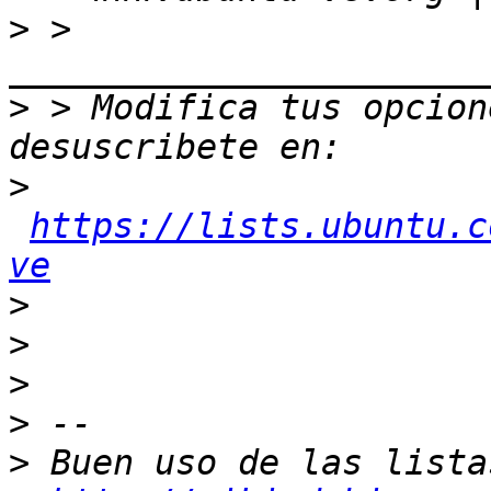
>
 > 
>
 > Modifica tus opcione
>
https://lists.ubuntu.c
ve
>
>
>
>
>