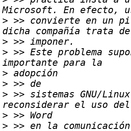
>
 >> convierte en un pi
>
>
 >> Este problema supo
>
>
>
 >> sistemas GNU/Linux
>
>