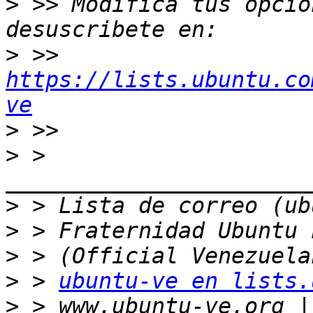
>
 >> Modifica tus opcion
>
 >> 
https://lists.ubuntu.co
ve
>
>
 > 
>
>
>
>
 > 
ubuntu-ve en lists.
>