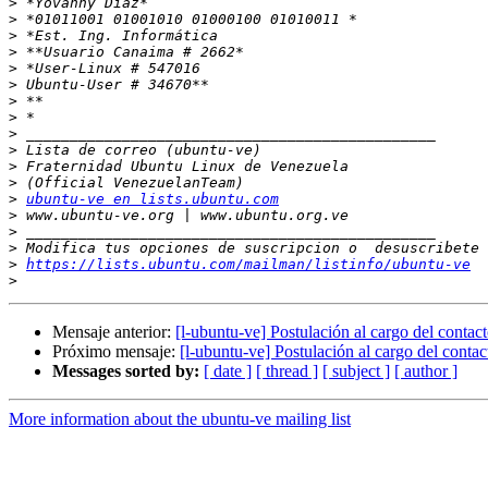
>
>
>
>
>
>
>
>
>
>
>
>
>
ubuntu-ve en lists.ubuntu.com
>
>
>
>
https://lists.ubuntu.com/mailman/listinfo/ubuntu-ve
>
Mensaje anterior:
[l-ubuntu-ve] Postulación al cargo del contac
Próximo mensaje:
[l-ubuntu-ve] Postulación al cargo del conta
Messages sorted by:
[ date ]
[ thread ]
[ subject ]
[ author ]
More information about the ubuntu-ve mailing list