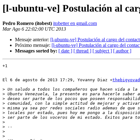
[l-ubuntu-ve] Postulación al car
Pedro Romero (itobest)
itobetter en gmail.com
Mar Ago 6 22:02:00 UTC 2013
Mensaje anterior:
[l-ubuntu-ve] Postulación al cargo del contac
Próximo mensaje:
[l-ubuntu-ve] Postulación al cargo del conta
Messages sorted by:
[ date ]
[ thread ]
[ subject ]
[ author ]
+1

El 6 de agosto de 2013 17:29, Yovanny Diaz <
thebigyovad
>
>
>
>
>
>
>
>
>
>
>