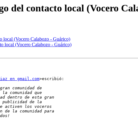
go del contacto local (Vocero Ca
to local (Vocero Calabozo - Guárico)
cto local (Vocero Calabozo - Guárico)
iaz en gmail.com
>escribió:
