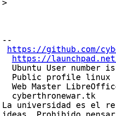
>
-- 

https://github.com/cyb
https://launchpad.net
  Ubuntu User number is # 35087

  Public profile linux for user #555597

  Web Master LibreOffice-ve

  cyberthronewar.tk

La universidad es el re
ideas. Prohibido pensar,