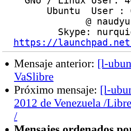
    GNU / Linux User: 409241

        Ubuntu  User : 6161

               @ naudyu

          Skype: nurquiola

https://launchpad.net
Mensaje anterior:
[l-ubun
VaSlibre
Próximo mensaje:
[l-ubu
2012 de Venezuela /Libr
/
Mensajes ordenados po