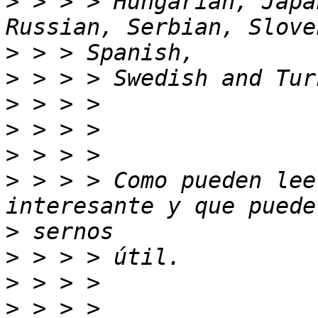
>
 > > > Hungarian, Japa
>
>
>
>
>
>
 > > > Como pueden lee
>
>
>
>