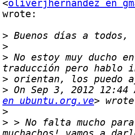
<
oliverjhernandez en gm
wrote:

>
>
>
 No estoy muy ducho en
>
>
 On Sep 3, 2012 12:44 
en ubuntu.org.ve
>
>
 > No falta mucho para