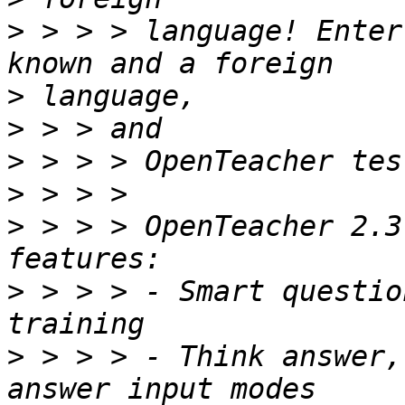
>
 > > > language! Enter
>
>
>
>
>
 > > > OpenTeacher 2.3
>
 > > > - Smart questio
>
 > > > - Think answer,