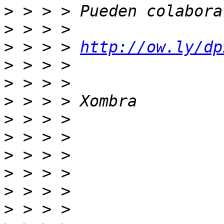
>
>
>
 > > > 
http://ow.ly/dp
>
>
>
>
>
>
>
>
>