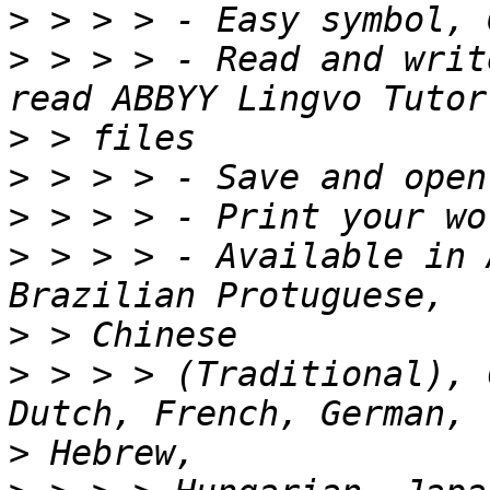
>
>
 > > > - Read and writ
>
>
>
>
 > > > - Available in 
>
>
 > > > (Traditional), 
>