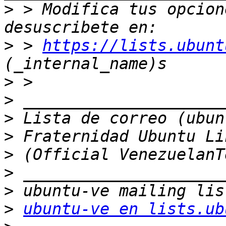
>
 > Modifica tus opcione
>
 > 
https://lists.ubunt
>
>
>
>
>
>
>
>
ubuntu-ve en lists.ub