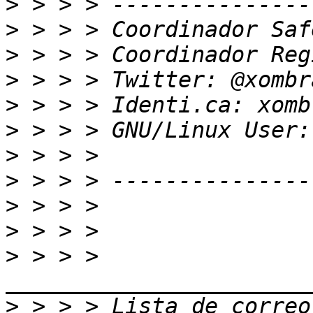
>
>
>
>
>
>
>
>
>
>
>
 > > > 
>