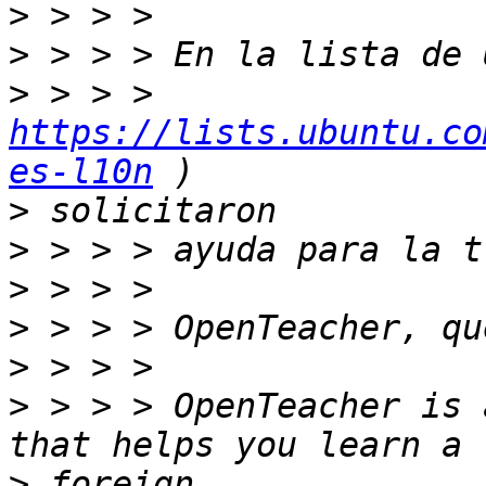
>
>
>
 > > > 
https://lists.ubuntu.co
es-l10n
>
>
>
>
>
>
 > > > OpenTeacher is 
>