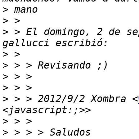
>
>
>
 > El domingo, 2 de se
>
>
>
>
>
 > > 2012/9/2 Xombra <
>
>