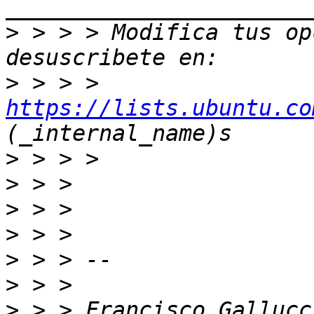
>
 > > > Modifica tus opc
>
 > > > 
https://lists.ubuntu.co
>
>
>
>
>
>
>