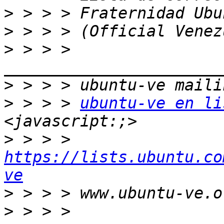
>
>
>
 > > > 
>
>
 > > > 
ubuntu-ve en li
>
 > > > 
https://lists.ubuntu.co
ve
>
>
 > > > 