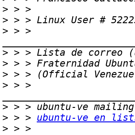
>
>
>
 > > 
>
>
>
>
 > > 
>
>
 > > 
ubuntu-ve en list
>
 > > 