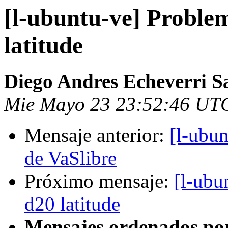
[l-ubuntu-ve] Problem
latitude
Diego Andres Echeverri S
Mie Mayo 23 23:52:46 UT
Mensaje anterior:
[l-ubun
de VaSlibre
Próximo mensaje:
[l-ubu
d20 latitude
Mensajes ordenados po