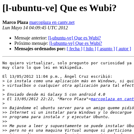
[l-ubuntu-ve] Que es Wubi?
Marco Plaza
marcoplaza en cantv.net
Lun Mayo 14 04:09:45 UTC 2012
Mensaje anterior:
[l-ubuntu-ve] Que es Wubi?
Próximo mensaje:
[l-ubuntu-ve] Que es Wubi?
Mensajes ordenados por:
[ fecha ]
[ hilo ]
[ asunto ]
[ autor ]
No quiero virtualizar, solo pregunto por curiosidad ya 
muy claro lo que lei en Wikipedia.

El 13/05/2012 11:04 p.m., Ángel Cruz escribió:

>
>
>
>
>
 El 13/05/2012 22:22, "Marco Plaza"<
marcoplaza en cant
>
>>
>>
>>
>>
>>
>>