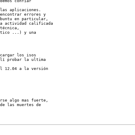
demos confiar

las aplicaciones.

encontrar errores y

buntu en particular,

a actividad calificada

técnica,

tico ...) y una

cargar los isos

lí probar la ultima

l 12.04 a la versión

rse algo mas fuerte,

de las muertes de
