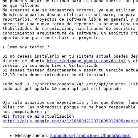
No podemos dejar de calidad para la buena suerte. No po
en que millones

de usuarios que se encuentren errores, ya que utilizan 
Nuestros usuarios desean utilizar el software, no para 
reportarlos. Proyectos de software libre en general y U
necesitan una nueva forma de repensar la prueba como un
(habilidades de comunicación, habilidades de escritura 
conocimientos arquitectura de software, un espíritu crí
oportunidad para contribuir al proyecto.

¿ Como soy tester ?

Si no deseas instalarlo en tu sistema actual puedes des
diarios de ubuntu 
http://cdimage.ubuntu.com/daily/
 y al
versión ya sea modo Live o Virtualizado

Si deseas testear directamente y pasar tu versión actua
12.10 solo debes introducir en el terminal:

sudo sed -i 's/precise/quantal/g' /etc/apt/sources.list

sudo apt-get update && sudo apt-get dist-upgrade

Ojo solo usuarios con experiencia y los que deseen fuma
pilas con las sobredosis porque no me hago responsable 
sus computadores ;)

https://plus.google.com/u/1/105009212371895012905/posts
Mensaje anterior:
[l-ubuntu-ve] Traductores UbuntuSpanish