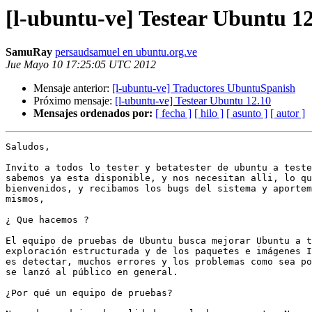
[l-ubuntu-ve] Testear Ubuntu 1
SamuRay
persaudsamuel en ubuntu.org.ve
Jue Mayo 10 17:25:05 UTC 2012
Mensaje anterior:
[l-ubuntu-ve] Traductores UbuntuSpanish
Próximo mensaje:
[l-ubuntu-ve] Testear Ubuntu 12.10
Mensajes ordenados por:
[ fecha ]
[ hilo ]
[ asunto ]
[ autor ]
Saludos,

Invito a todos lo tester y betatester de ubuntu a teste
sabemos ya esta disponible, y nos necesitan alli, lo qu
bienvenidos, y recibamos los bugs del sistema y aportem
mismos,

¿ Que hacemos ?

El equipo de pruebas de Ubuntu busca mejorar Ubuntu a t
exploración estructurada y de los paquetes e imágenes I
es detectar, muchos errores y los problemas como sea po
se lanzó al público en general.

¿Por qué un equipo de pruebas?
