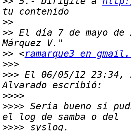
>>
 5.- Dirigite a 
http:
>>
>>
 El día 7 de mayo de 
>>
 <
ramarque3 en gmail.
>>>
>>>
 El 06/05/12 23:34, 
>>>>
>>>>
 Sería bueno si pud
>>>>