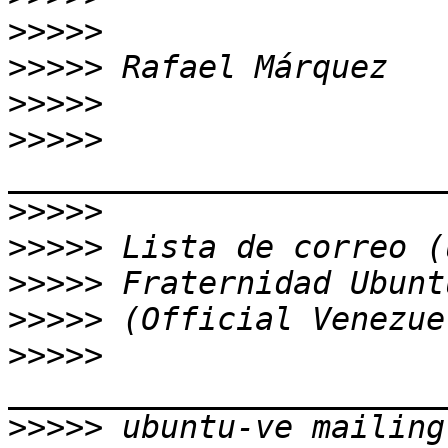
>>>>>
>>>>>
>>>>>
>>>>>
>>>>>
>>>>>
>>>>>
>>>>>
>>>>>
>>>>>