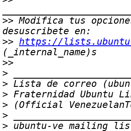
>>
 Modifica tus opciones
>>
https://lists.ubuntu
>>
>
>
>
>
>
>