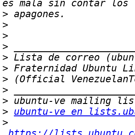
>
>
>
>
>
>
>
>
>
>
ubuntu-ve en lists.ub
>
https://lists.ubuntu.c