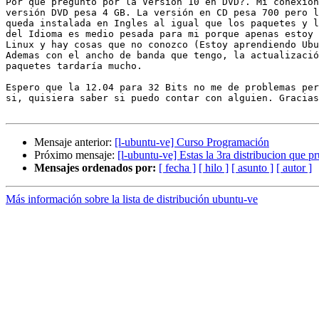
Por que pregunto por la Versión 10 en DVD?. Mi conexión
versión DVD pesa 4 GB. La versión en CD pesa 700 pero l
queda instalada en Ingles al igual que los paquetes y l
del Idioma es medio pesada para mi porque apenas estoy 
Linux y hay cosas que no conozco (Estoy aprendiendo Ubu
Ademas con el ancho de banda que tengo, la actualizació
paquetes tardaría mucho.

Espero que la 12.04 para 32 Bits no me de problemas per
si, quisiera saber si puedo contar con alguien. Gracias
Mensaje anterior:
[l-ubuntu-ve] Curso Programación
Próximo mensaje:
[l-ubuntu-ve] Estas la 3ra distribucion que p
Mensajes ordenados por:
[ fecha ]
[ hilo ]
[ asunto ]
[ autor ]
Más información sobre la lista de distribución ubuntu-ve