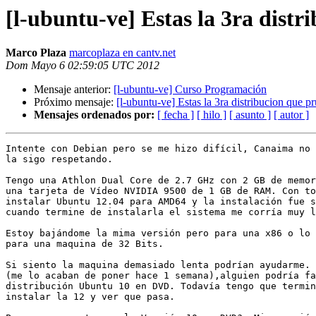
[l-ubuntu-ve] Estas la 3ra dist
Marco Plaza
marcoplaza en cantv.net
Dom Mayo 6 02:59:05 UTC 2012
Mensaje anterior:
[l-ubuntu-ve] Curso Programación
Próximo mensaje:
[l-ubuntu-ve] Estas la 3ra distribucion que p
Mensajes ordenados por:
[ fecha ]
[ hilo ]
[ asunto ]
[ autor ]
Intente con Debian pero se me hizo difícil, Canaima no 
la sigo respetando.

Tengo una Athlon Dual Core de 2.7 GHz con 2 GB de memor
una tarjeta de Vídeo NVIDIA 9500 de 1 GB de RAM. Con to
instalar Ubuntu 12.04 para AMD64 y la instalación fue s
cuando termine de instalarla el sistema me corría muy l
Estoy bajándome la mima versión pero para una x86 o lo 
para una maquina de 32 Bits.

Si siento la maquina demasiado lenta podrían ayudarme. 
(me lo acaban de poner hace 1 semana),alguien podría fa
distribución Ubuntu 10 en DVD. Todavía tengo que termin
instalar la 12 y ver que pasa.
