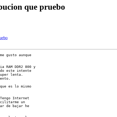
ribucion que pruebo
ruebo
me gusto aunque 

ia RAM DDR2 800 y 

do este intente 

uper lenta. 

ento.

que es lo mismo 

Tengo Internet 

cilitarme un 

ar de bajar he 
