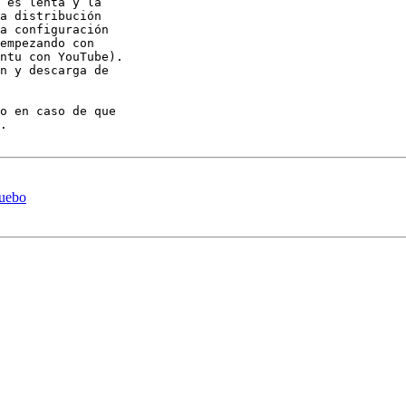
 es lenta y la 

a distribución 

a configuración 

empezando con 

ntu con YouTube). 

n y descarga de 

o en caso de que 

.

ruebo