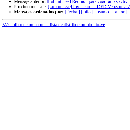
Mensaje anterior:
[l-ubuntu-ve] Reunión para cuadrar las activid
Próximo mensaje:
[l-ubuntu-ve] Invitación al DFD Venezuela 
Mensajes ordenados por:
[ fecha ]
[ hilo ]
[ asunto ]
[ autor ]
Más información sobre la lista de distribución ubuntu-ve