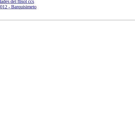
ades del flisol ccs
2012 - Barquisimeto