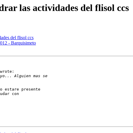
ar las actividades del flisol ccs
ades del flisol ccs
2012 - Barquisimeto
wrote:

o estare presente

udar con
