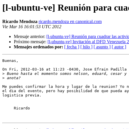
[l-ubuntu-ve] Reunión para cuadr
Ricardo Mendoza
ricardo.mendoza en canonical.com
Vie Mar 16 16:01:53 UTC 2012
Mensaje anterior:
[l-ubuntu-ve] Reunión para cuadrar las activid
Próximo mensaje:
[l-ubuntu-ve] Invitación al DFD Venezuela 
Mensajes ordenados por:
[ fecha ]
[ hilo ]
[ asunto ]
[ autor ]
Buenas,

On Fri, 2012-03-16 at 11:23 -0430, Jose Efrain Padilla 
>
>
Me puedes confirmar la hora y lugar de la reunion? Yo n
el dia del evento, pero hay posibilidad de que pueda ay
logistica previa.

     Ricardo
