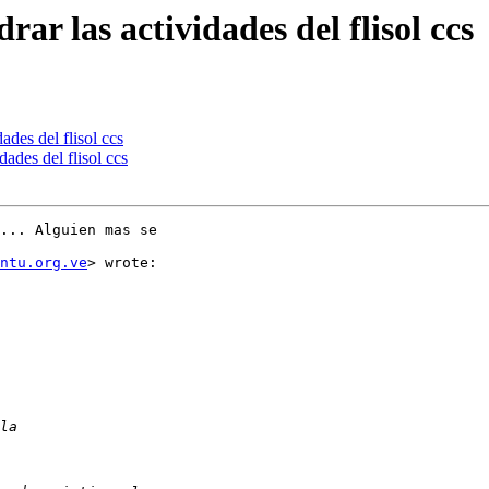
ar las actividades del flisol ccs
ades del flisol ccs
dades del flisol ccs
... Alguien mas se

untu.org.ve
> wrote:
