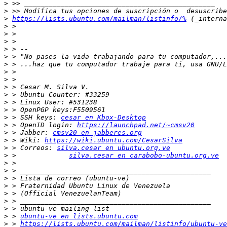
>
>
>
https://lists.ubuntu.com/mailman/listinfo/%
>
>
>
>
>
>
>
>
>
>
>
>
>
 > SSH keys: 
cesar en Kbox-Desktop
>
 > OpenID login: 
https://launchpad.net/~cmsv20
>
 > Jabber: 
cmsv20 en jabberes.org
>
 > Wiki: 
https://wiki.ubuntu.com/CesarSilva
>
 > Correos: 
silva.cesar en ubuntu.org.ve
>
 >             
silva.cesar en carabobo-ubuntu.org.ve
>
>
>
>
>
>
>
>
 > 
ubuntu-ve en lists.ubuntu.com
>
 > 
https://lists.ubuntu.com/mailman/listinfo/ubuntu-ve