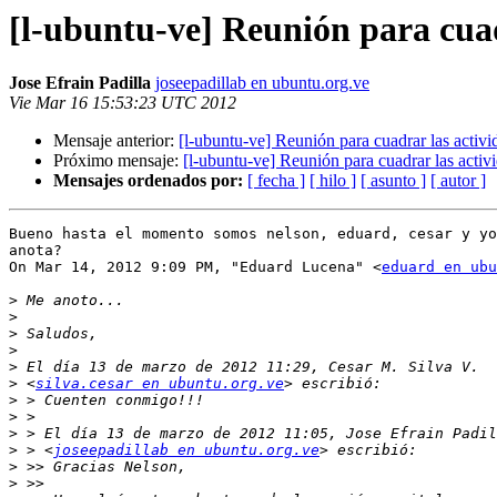
[l-ubuntu-ve] Reunión para cuadr
Jose Efrain Padilla
joseepadillab en ubuntu.org.ve
Vie Mar 16 15:53:23 UTC 2012
Mensaje anterior:
[l-ubuntu-ve] Reunión para cuadrar las activid
Próximo mensaje:
[l-ubuntu-ve] Reunión para cuadrar las activi
Mensajes ordenados por:
[ fecha ]
[ hilo ]
[ asunto ]
[ autor ]
Bueno hasta el momento somos nelson, eduard, cesar y yo
anota?

On Mar 14, 2012 9:09 PM, "Eduard Lucena" <
eduard en ub
>
>
>
>
>
>
 <
silva.cesar en ubuntu.org.ve
>
>
>
>
 > <
joseepadillab en ubuntu.org.ve
>
>