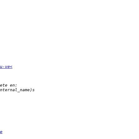
u-ve<
e