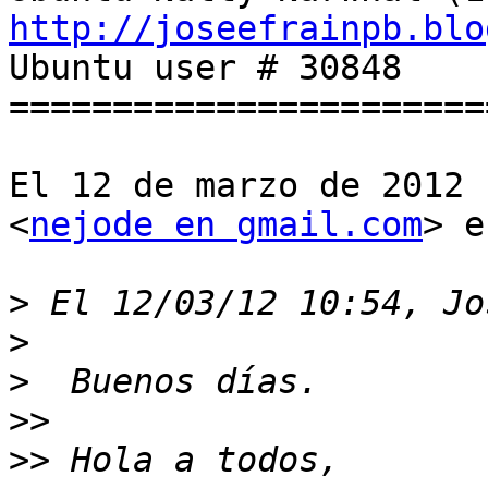
http://joseefrainpb.blo

Ubuntu user # 30848

=======================
El 12 de marzo de 2012 
<
nejode en gmail.com
> e
>
>
>
>>
>>