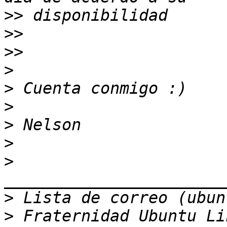
>>
>>
>>
>
>
>
>
>
>
>
>