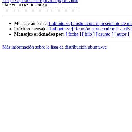
http://joseefrainpb.blogspot.com

Ubuntu user # 30848

Mensaje anterior:
[l-ubuntu-ve] Postulacion representante de ub
Próximo mensaje:
[l-ubuntu-ve] Reunión para cuadrar las activi
Mensajes ordenados por:
[ fecha ]
[ hilo ]
[ asunto ]
[ autor ]
Más información sobre la lista de distribución ubuntu-ve