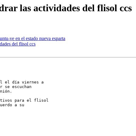
ar las actividades del flisol ccs
untu-ve en el estado nueva esparta
dades del flisol ccs
l el día viernes a

r se escuchan

nión.

tivos para el flisol

uerdo a su
