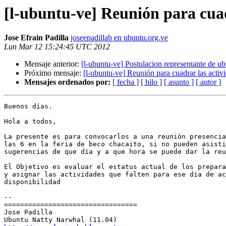
[l-ubuntu-ve] Reunión para cuadr
Jose Efrain Padilla
joseepadillab en ubuntu.org.ve
Lun Mar 12 15:24:45 UTC 2012
Mensaje anterior:
[l-ubuntu-ve] Postulacion representante de ub
Próximo mensaje:
[l-ubuntu-ve] Reunión para cuadrar las activi
Mensajes ordenados por:
[ fecha ]
[ hilo ]
[ asunto ]
[ autor ]
Buenos días.

Hola a todos,

La presente es para convocarlos a una reunión presencia
las 6 en la feria de beco chacaito, si no pueden asisti
sugerencias de que día y a que hora se puede dar la reu
El Objetivo es evaluar el estatus actual de los prepara
y asignar las actividades que falten para ese día de ac
disponibilidad

-- 

=================================

Jose Padilla
