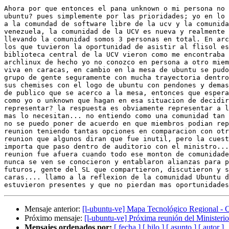
Ahora por que entonces el pana unknown o mi persona no 
ubuntu? pues simplemente por las prioridades; yo en lo 
a la comundad de software libre de la ucv y la comunida
venezuela, la comunidad de la UCV es nueva y realmente 
llevando la comunidad somos 3 personas en total. En arc
los que tuvieron la oportunidad de asistir al flisol es
biblioteca central de la UCV vieron como me encontraba 
archlinux de hecho yo no conozco en persona a otro miem
viva en caracas, en cambio en la mesa de ubuntu se pudo
grupo de gente seguramente con mucha trayectoria dentro
sus chemises con el logo de ubuntu con pendones y demas
de publico que se acerco a la mesa, entonces que espera
como yo o unknown que hagan en esa situacion de decidir
representar? la respuesta es obviamente representar a l
mas lo necesitan... no entiendo como una comunidad tan 
no se puedo poner de acuerdo en que miembros podian rep
reunion teniendo tantas opciones en comparacion con otr
reunion que algunos diran que fue inutil, pero la cuest
importa que paso dentro de auditorio con el ministro...
reunion fue afuera cuando todo ese monton de comunidade
nunca se ven se conocieron y entablaron alianzas para p
futuros, gente del SL que compartieron, discutieron y s
caras.... llamo a la reflexion de la comunidad Ubuntu d
Mensaje anterior:
[l-ubuntu-ve] Mapa Tecnológico Regional - 
Próximo mensaje:
[l-ubuntu-ve] Próxima reunión del Ministerio
Mensajes ordenados por:
[ fecha ]
[ hilo ]
[ asunto ]
[ autor ]