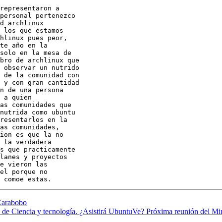
representaron a

personal pertenezco

d archlinux

 los que estamos

hlinux pues peor,

te año en la

solo en la mesa de

bro de archlinux que

 observar un nutrido

 de la comunidad con

 y con gran cantidad

n de una persona

 a quien

as comunidades que

nutrida como ubuntu

resentarlos en la

as comunidades,

ion es que la no

 la verdadera

s que practicamente

lanes y proyectos

e vieron las

el porque no

Carabobo
 de Ciencia y tecnología. ¿Asistirá UbuntuVe? Próxima reunión del Mini