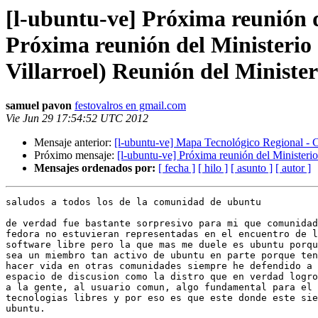
[l-ubuntu-ve] Próxima reunión d
Próxima reunión del Ministerio
Villarroel) Reunión del Minister
samuel pavon
festovalros en gmail.com
Vie Jun 29 17:54:52 UTC 2012
Mensaje anterior:
[l-ubuntu-ve] Mapa Tecnológico Regional - 
Próximo mensaje:
[l-ubuntu-ve] Próxima reunión del Ministerio
Mensajes ordenados por:
[ fecha ]
[ hilo ]
[ asunto ]
[ autor ]
saludos a todos los de la comunidad de ubuntu

de verdad fue bastante sorpresivo para mi que comunidad
fedora no estuvieran representadas en el encuentro de l
software libre pero la que mas me duele es ubuntu porqu
sea un miembro tan activo de ubuntu en parte porque ten
hacer vida en otras comunidades siempre he defendido a 
espacio de discusion como la distro que en verdad logro
a la gente, al usuario comun, algo fundamental para el 
tecnologias libres y por eso es que este donde este sie
ubuntu.
