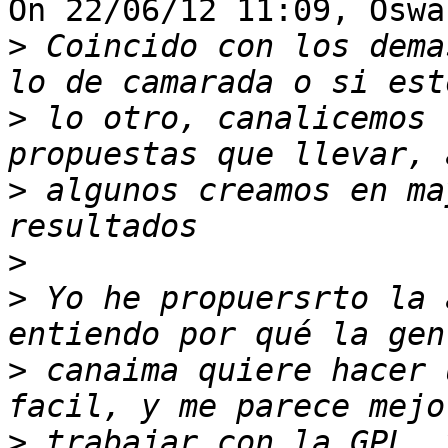
On 22/06/12 11:09, Oswa
>
 Coincido con los dema
>
 lo otro, canalicemos 
>
 algunos creamos en ma
>
>
 Yo he propuersrto la 
>
 canaima quiere hacer 
>
 trabajar con la GPL, 