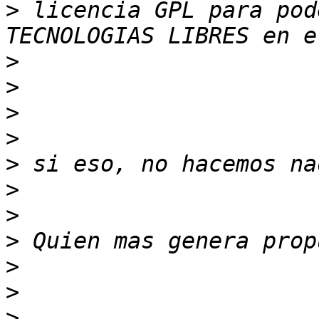
>
 licencia GPL para pod
>
>
>
>
>
>
>
>
>
>
>