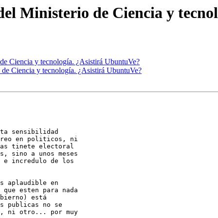
el Ministerio de Ciencia y tecno
 de Ciencia y tecnología. ¿Asistirá UbuntuVe?
o de Ciencia y tecnología. ¿Asistirá UbuntuVe?
reo en politicos, ni

as tinete electoral

s, sino a unos meses

 e incredulo de los

s aplaudible en

 que esten para nada

bierno) está

s publicas no se

, ni otro... por muy
