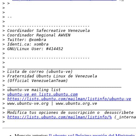
>
>
>
>
>
>
>
>
>
>
>
>
>
>
>
>
>
>
>
>
>
ubuntu-ve en lists.ubuntu.com
>
https://lists.ubuntu.com/mailman/listinfo/ubuntu-ve
>
>
>
>
https://lists.ubuntu.com/mailman/listinfo/%
>
Mensaje anterior:
[l-ubuntu-ve] Próxima reunión del Ministerio