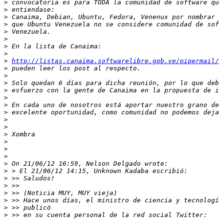
>
>
>
>
>
>
>
>
>
http://listas.canaima.softwarelibre.gob.ve/pipermail/
>
>
>
>
>
>
>
>
>
>
>
>
>
>
>
>
>
>
>
>
>