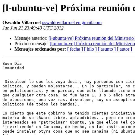
[l-ubuntu-ve] Próxima reunión d
Oswaldo Villarroel
oswaldovillarroel en gmail.com
Jue Jun 21 23:49:40 UTC 2012
Mensaje anterior:
[l-ubuntu-ve] Próxima reunión del Ministerio
Próximo mensaje:
[l-ubuntu-ve] Próxima reunión del Ministeri
Mensajes ordenados por:
[ fecha ]
[ hilo ]
[ asunto ]
[ autor ]
Buen Dia

Comunidad

 Disculoen lo que les voya decir, hay personas con cierta sensibilidad

politica, y pueden molestarse... En lo particular, no c
en politiquerias, y me parece, que este llamado tiene m
que cualquier otra cosa, no fue hace 1, 3 o 5 años atra
de elecciones, una vez mas, disculpen, soy un asceptico
politicos (de todos los bandos).

Es cierto que este gobirno ha tenido ciertas iniciativa
materia de soft6ware libre, aplaudibles... pero no creo
interesados en "patrocinar" Ubuntu, ya que ellos (el go
"invirtiendo" en Canaima, de hecho, en las institucione
puede instalar otyra cosa que no sea canaima (ni ubuntu