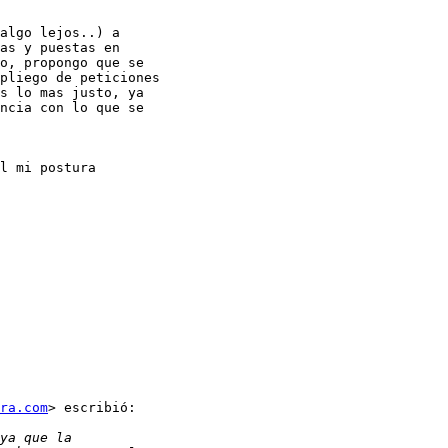
algo lejos..) a

as y puestas en

o, propongo que se

pliego de peticiones

s lo mas justo, ya

ncia con lo que se

l mi postura

ra.com
> escribió:
