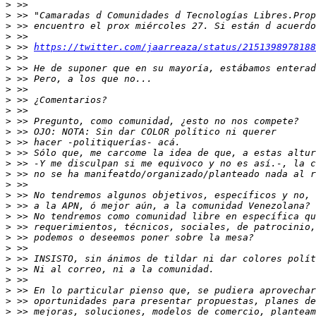
>
>
>
>
>
 >> 
https://twitter.com/jaarreaza/status/2151398978188
>
>
>
>
>
>
>
>
>
>
>
>
>
>
>
>
>
>
>
>
>
>
>
>
>