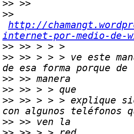
>>
>>
http://chamangt.wordpr
internet-por-medio-de-w
>>
>>
 >> > > > ve este man
>>
>>
>>
 >> > > > explique si
>>
>>