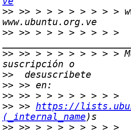
ve
>>
 >> > > > > > > > > w
>>
 >> > > > > > > > > 
>>
 >> > > > > > > > > M
>>
>>
>>
>>
 >> 
https://lists.ubu
(_internal_name
>>