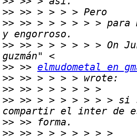
>>
>>
>>
 >> > > > > > > para 
>>
 >> > > > > > > On Ju
>>
 >> 
elmudometal en gm
>>
>>
>>
 >> > > > > > > > si 
>>
>>