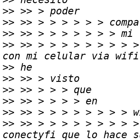
>>
>>
>>
>>
 >> > > > > > > > > >
>>
>>
>>
>>
>>
>>
 >> > > > > > > > > >