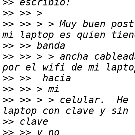
>>
>>
>>
 >> > > Muy buen post
>>
>>
 >> > > ancha cablead
>>
>>
>>
 >> > > celular.  He 
>>
>>