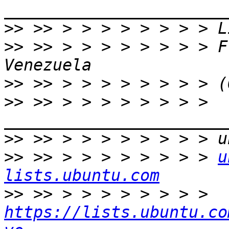
>>
>>
 >> > > > > > > > > F
>>
>>
 >> > > > > > > > > 
>>
>>
 >> > > > > > > > > 
u
lists.ubuntu.com
>>
 >> > > > > > > > > 
https://lists.ubuntu.co