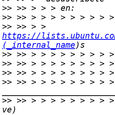
>>
>>
>>
 >> > > 
https://lists.ubuntu.co
(_internal_name
>>
>>
>>
>>
 >> > > > > > > > > > 
>>
 >> > > > > > > > > >