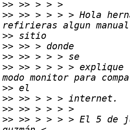
>>
>>
 >> > > > > Hola hern
>>
>>
>>
>>
 >> > > > > explique 
>>
>>
>>
>>
 >> > > > > El 5 de j