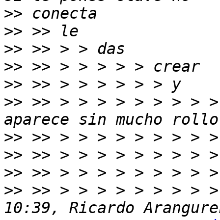
>>
>>
>>
>>
>>
>>
 >> > > > > > > > > >
>>
>>
>>
>>
 >> > > > > > > > > >