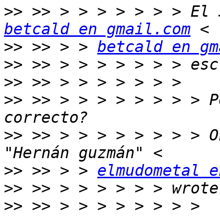
>>
betcald en gmail.com
>>
 >> > > 
betcald en gm
>>
>>
>>
 >> > > > > > > > > P
>>
 >> > > > > > > > > O
>>
 >> > > 
elmudometal e
>>
>>