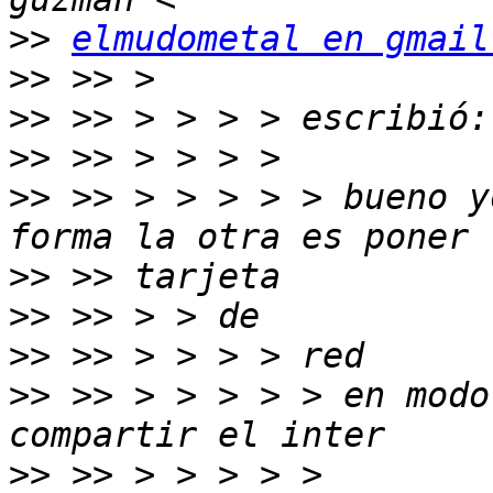
>>
elmudometal en gmail
>>
>>
>>
>>
 >> > > > > > bueno y
>>
>>
>>
>>
 >> > > > > > en modo
>>