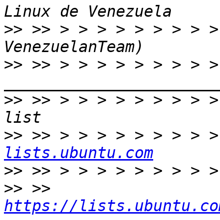
>>
 >> > > > > > > > > >
>>
 >> > > > > > > > > >
>>
 >> > > > > > > > > >
>>
 >> > > > > > > > > >
lists.ubuntu.com
>>
>>
 >> 
https://lists.ubuntu.co