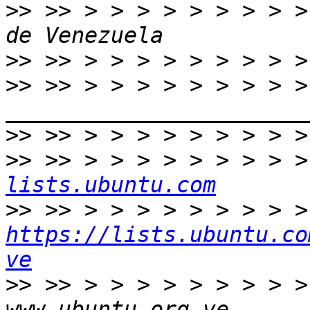
>>
 >> > > > > > > > > >
>>
>>
 >> > > > > > > > > > 
>>
>>
 >> > > > > > > > > >
lists.ubuntu.com
>>
 >>
https://lists.ubuntu.co
ve
>>
 >> > > > > > > > > >