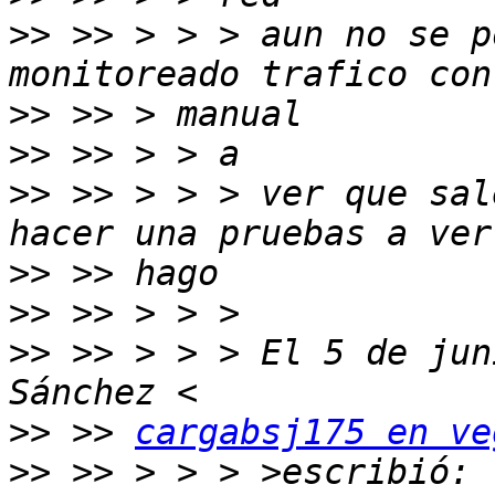
>>
 >> > > > aun no se p
>>
>>
>>
 >> > > > ver que sal
>>
>>
>>
 >> > > > El 5 de jun
>>
 >> 
cargabsj175 en ve
>>