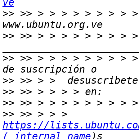
ve
>>
 >> > > > > > > > > >
>>
 >> > > > > > > > > >
>>
 >> > > > > > > > > >
>>
>>
>>
>>
 >> > > > 
https://lists.ubuntu.co
(_internal_name