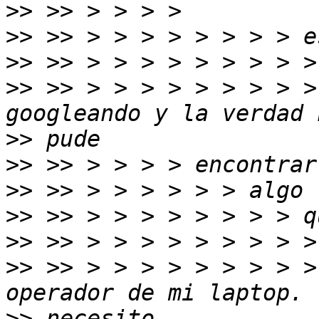
>>
>>
>>
>>
 >> > > > > > > > > >
>>
>>
>>
>>
>>
>>
 >> > > > > > > > > >
>>