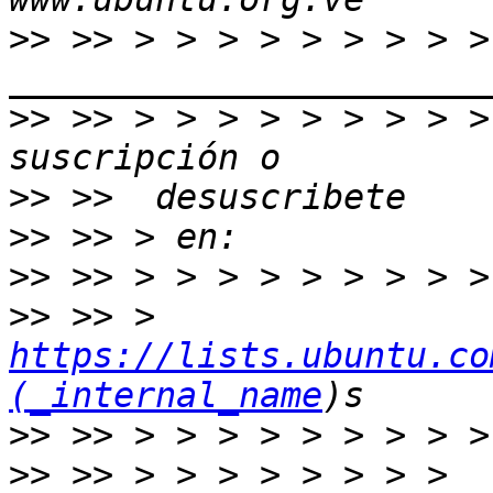
>>
 >> > > > > > > > > > 
>>
 >> > > > > > > > > >
>>
>>
>>
>>
 >> > 
https://lists.ubuntu.co
(_internal_name
>>
>>
 >> > > > > > > > > 