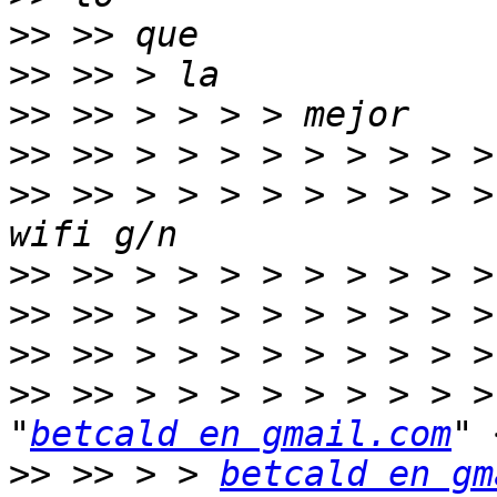
>>
>>
>>
>>
>>
 >> > > > > > > > > >
>>
>>
>>
>>
 >> > > > > > > > > >
"
betcald en gmail.com
>>
 >> > > 
betcald en gm