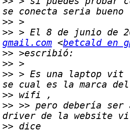
>>
 > si puedes probar c
>>
>>
 > El 8 de junio de 2
gmail.com
 <
betcald en g
>>
>>
>>
 > Es una laptop vit 
>>
>>
 >> pero debería ser 
>>