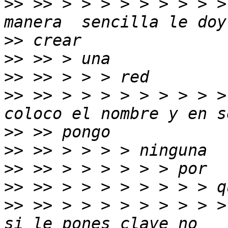
>>
 >> > > > > > > > > >
>>
>>
>>
>>
 >> > > > > > > > > >
>>
>>
>>
>>
>>
 >> > > > > > > > > >