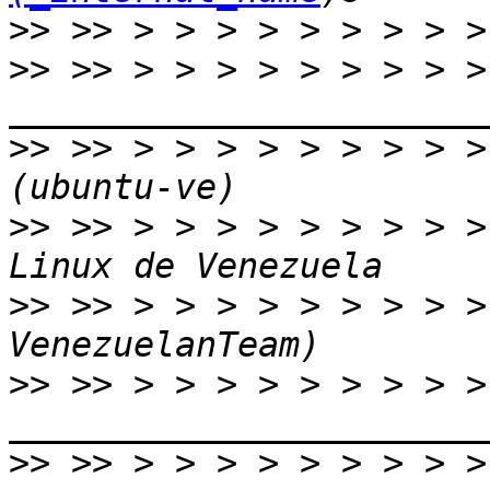
>>
>>
 >> > > > > > > > > > 
>>
 >> > > > > > > > > >
>>
 >> > > > > > > > > >
>>
 >> > > > > > > > > >
>>
 >> > > > > > > > > > 
>>