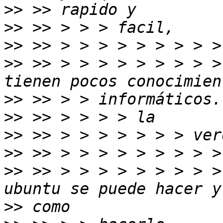
>>
>>
>>
>>
 >> > > > > > > > > >
>>
>>
>>
>>
>>
 >> > > > > > > > > >
>>