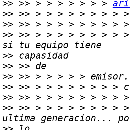
>>
 >> > > > > > > > 
ari
>>
>>
>>
 >> > > > > > > > > >
>>
>>
>>
>>
>>
>>
 >> > > > > > > > > >
>>