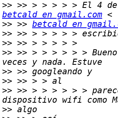
>>
betcald en gmail.com
>>
 >> 
betcald en gmail.
>>
>>
>>
 >> > > > > > > Bueno
>>
>>
>>
 >> > > > > > > parec
>>