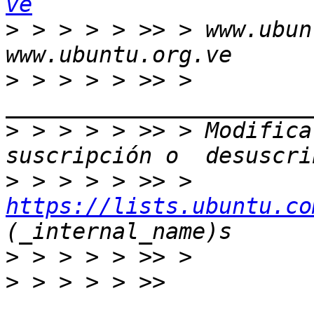
ve
>
 > > > > >> > www.ubun
>
 > > > > >> > 
>
 > > > > >> > Modifica
>
 > > > > >> > 
https://lists.ubuntu.co
>
>
 > > > > >> 