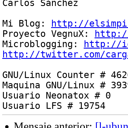
Carlos Sánchez

Mi Blog: 
http://elsimpi
Proyecto VegnuX: 
http:/
Microblogging: 
http://i
http://twitter.com/carg
GNU/Linux Counter # 4626
Maquina GNU/Linux # 3939
Usuario Neonatox # 0

Mensaje anterior:
[l-ubun