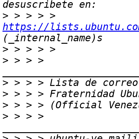
>
 > > > > 
https://lists.ubuntu.co
>
>
 > > > 
>
>
>
>
 > > > 
>