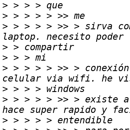
>
>
>
 > > > > >> > sirva co
>
>
>
 > > > > >> > conexión
>
>
 > > > > >> > existe a
>