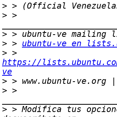
>
>
 > 
>
>
 > 
ubuntu-ve en lists.
>
 > 
https://lists.ubuntu.co
ve
>
>
 > 
>
 > Modifica tus opcione