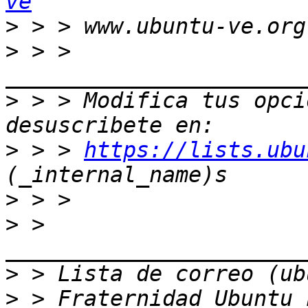
ve
>
>
 > > 
>
 > > Modifica tus opcio
>
 > > 
https://lists.ubu
>
>
 > 
>
>