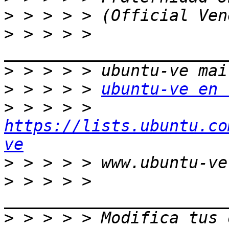
>
>
 > > > > 
>
>
 > > > > 
ubuntu-ve en 
>
 > > > > 
https://lists.ubuntu.co
ve
>
>
 > > > > 
>
 > > > > Modifica tus o