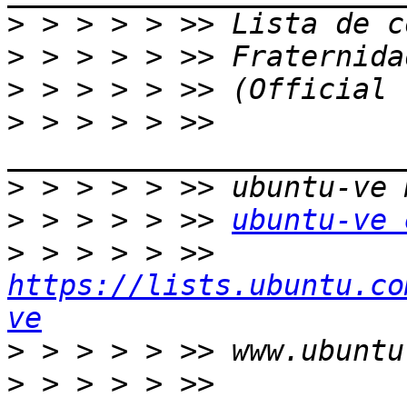
>
>
>
>
 > > > > >> 
>
>
 > > > > >> 
ubuntu-ve 
>
 > > > > >> 
https://lists.ubuntu.co
ve
>
>
 > > > > >> 