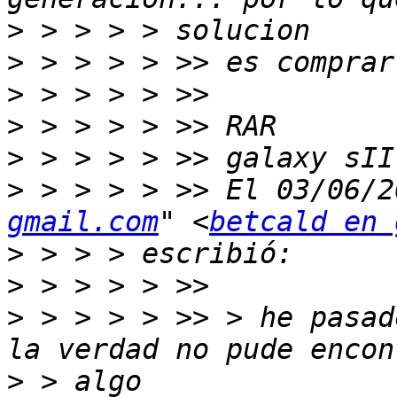
>
>
>
>
>
>
 > > > > >> El 03/06/2
gmail.com
" <
betcald en 
>
>
>
 > > > > >> > he pasad
>