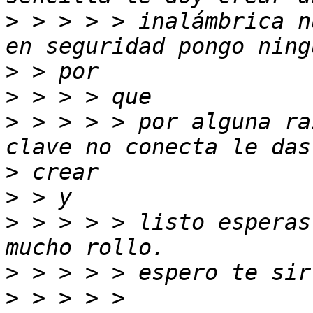
>
 > > > > inalámbrica n
>
>
>
 > > > > por alguna ra
>
>
>
 > > > > listo esperas
>
>