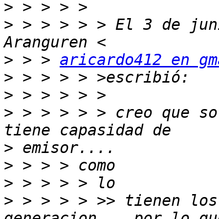
>
>
 > > > > > El 3 de jun
>
 > > 
aricardo412 en gm
>
>
>
 > > > > > creo que so
>
>
>
>
 > > > > >> tienen los