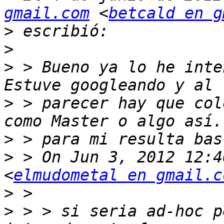
gmail.com
 <
betcald en g
>
>
>
 > Bueno ya lo he inte
>
 > parecer hay que col
>
>
 > On Jun 3, 2012 12:4
<
elmudometal en gmail.c
>
>
 > > si seria ad-hoc p