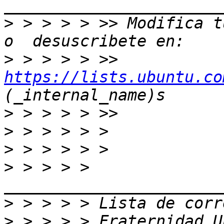
>
 > > > > >> Modifica t
>
 > > > > >> 
https://lists.ubuntu.co
>
>
>
>
 > > > > 
>
>