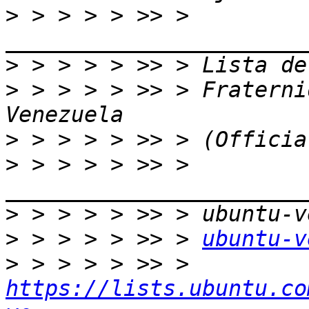
>
 > > > > >> > 
>
>
 > > > > >> > Fraterni
>
>
 > > > > >> > 
>
>
 > > > > >> > 
ubuntu-v
>
 > > > > >> > 
https://lists.ubuntu.co