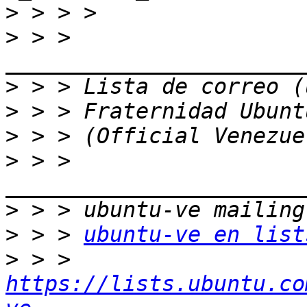
>
>
 > > 
>
>
>
>
 > > 
>
>
 > > 
ubuntu-ve en list
>
 > > 
https://lists.ubuntu.co