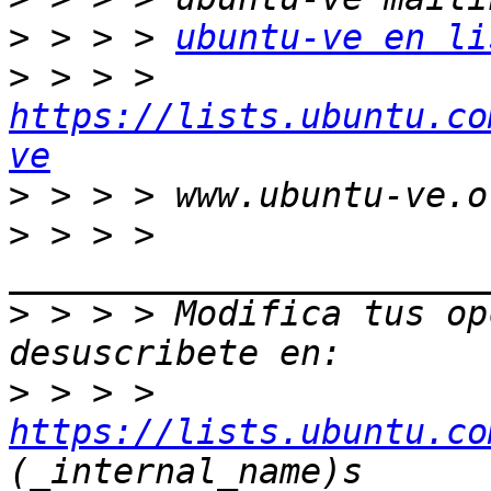
>
 > > > 
ubuntu-ve en li
>
 > > > 
https://lists.ubuntu.co
ve
>
>
 > > > 
>
 > > > Modifica tus opc
>
 > > > 
https://lists.ubuntu.co