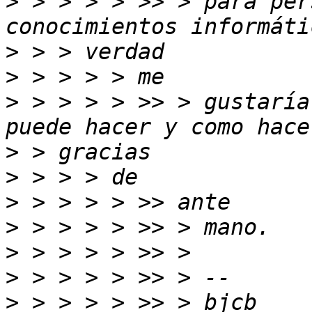
>
 > > > > >> > para per
>
>
>
 > > > > >> > gustaría
>
>
>
>
>
>
>