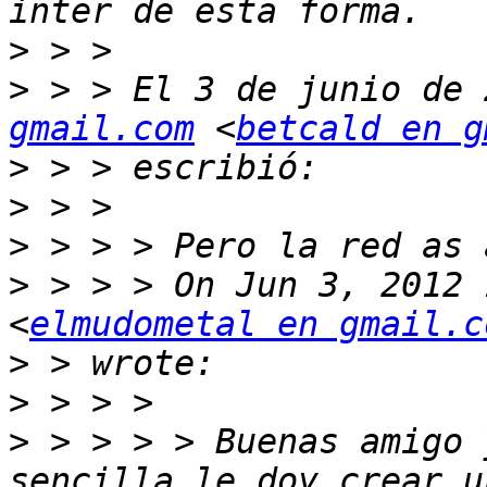
>
>
 > > El 3 de junio de 
gmail.com
 <
betcald en g
>
>
>
>
 > > > On Jun 3, 2012 
<
elmudometal en gmail.c
>
>
>
 > > > > Buenas amigo y