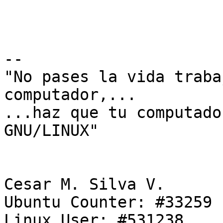
-- 

"No pases la vida traba
computador,...

...haz que tu computado
GNU/LINUX"

Cesar M. Silva V.

Ubuntu Counter: #33259

Linux User: #531238
