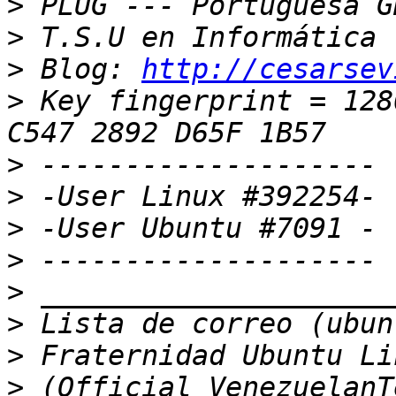
>
>
>
 Blog: 
http://cesarsev
>
 Key fingerprint = 128
>
>
>
>
>
>
>
>