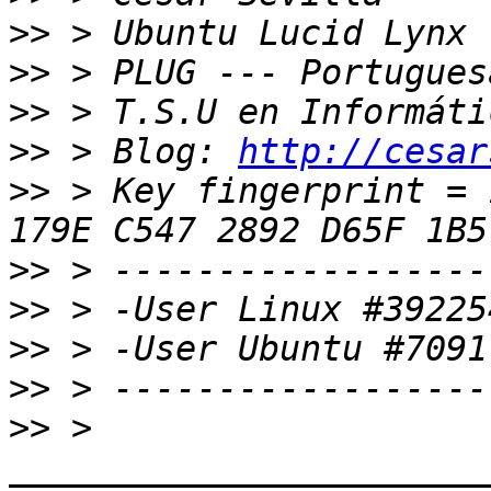
>>
>>
>>
>>
 > Blog: 
http://cesar
>>
 > Key fingerprint = 
>>
>>
>>
>>
>>
 > 