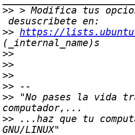
>>
 > Modifica tus opcio
>>
https://lists.ubuntu
>>
>>
>>
>>
>>
 "No pases la vida tr
>>
 ...haz que tu comput