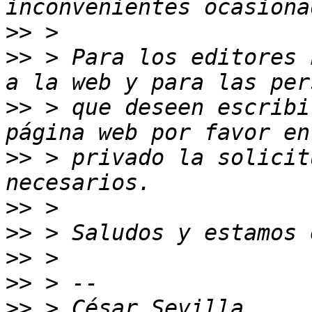
>>
>>
 > Para los editores 
>>
 > que deseen escribi
>>
 > privado la solicit
>>
>>
>>
>>
>>