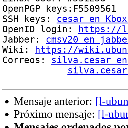
OpenPGP keys:F5509561

SSH keys: 
cesar en Kbox
OpenID login: 
https://l
Jabber: 
cmsv20 en jabbe
Wiki: 
https://wiki.ubun
Correos: 
silva.cesar en
silva.cesar
Mensaje anterior:
[l-ubun
Próximo mensaje:
[l-ubu
Mensajes ordenados po