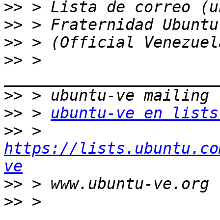
>>
>>
>>
>>
 > 
>>
>>
 > 
ubuntu-ve en lists
>>
 > 
https://lists.ubuntu.co
ve
>>
>>
 > 