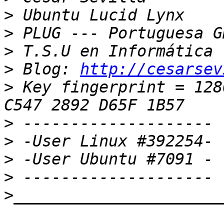
>
>
>
>
 Blog: 
http://cesarsev
>
 Key fingerprint = 128
>
>
>
>
>