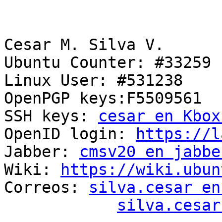
Cesar M. Silva V.

Ubuntu Counter: #33259

Linux User: #531238

OpenPGP keys:F5509561

SSH keys: 
cesar en Kbox
OpenID login: 
https://l
Jabber: 
cmsv20 en jabbe
Wiki: 
https://wiki.ubun
Correos: 
silva.cesar en
silva.cesar