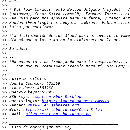
>>
>>
>>
>>
>>
>>
>>
>>
>>
>>
>>
>>
>>
>>
>>
>>
>>
>>
>>
>>
>>
>>
>>
 SSH keys: 
cesar en Kbox-Desktop
>>
 OpenID login: 
https://launchpad.net/~cmsv20
>>
 Jabber: 
cmsv20 en jabberes.org
>>
 Wiki: 
https://wiki.ubuntu.com/CesarSilva
>>
 Email: 
silva.cesar en ubuntu.org.ve
>>
>>
>>