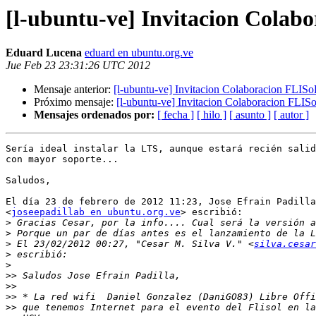
[l-ubuntu-ve] Invitacion Colab
Eduard Lucena
eduard en ubuntu.org.ve
Jue Feb 23 23:31:26 UTC 2012
Mensaje anterior:
[l-ubuntu-ve] Invitacion Colaboracion FLIS
Próximo mensaje:
[l-ubuntu-ve] Invitacion Colaboracion FLIS
Mensajes ordenados por:
[ fecha ]
[ hilo ]
[ asunto ]
[ autor ]
Sería ideal instalar la LTS, aunque estará recién salid
con mayor soporte...

Saludos,

El día 23 de febrero de 2012 11:23, Jose Efrain Padilla

<
joseepadillab en ubuntu.org.ve
> escribió:

>
>
>
 El 23/02/2012 00:27, "Cesar M. Silva V." <
silva.cesar
>
>
>>
>>
>>
>>