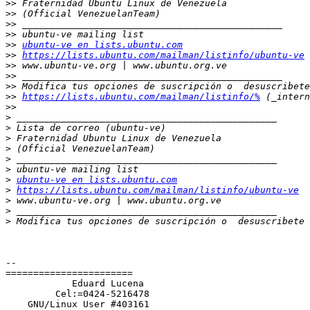
>>
>>
>>
>>
>>
ubuntu-ve en lists.ubuntu.com
>>
https://lists.ubuntu.com/mailman/listinfo/ubuntu-ve
>>
>>
>>
>>
https://lists.ubuntu.com/mailman/listinfo/%
>>
>
>
>
>
>
>
>
ubuntu-ve en lists.ubuntu.com
>
https://lists.ubuntu.com/mailman/listinfo/ubuntu-ve
>
>
>
 Modifica tus opciones de suscripción o  desuscribete 
-- 

=======================

            Eduard Lucena

         Cel:=0424-5216478

    GNU/Linux User #403161
