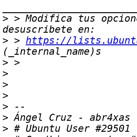
>
 > Modifica tus opcione
>
 > 
https://lists.ubunt
>
>
>
>
>
>
>