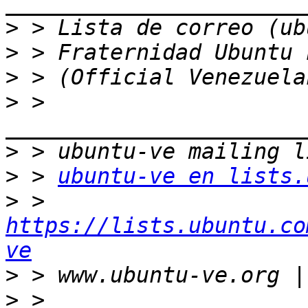
>
>
>
>
 > 
>
>
 > 
ubuntu-ve en lists.
>
 > 
https://lists.ubuntu.co
ve
>
>
 > 