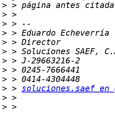
>
>
>
>
>
>
>
>
>
>
 > 
soluciones.saef en 
>
>
 > 