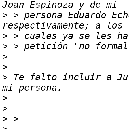
>
 > persona Eduardo Ech
>
>
>
>
>
 Te falto incluir a Ju
>
>
>