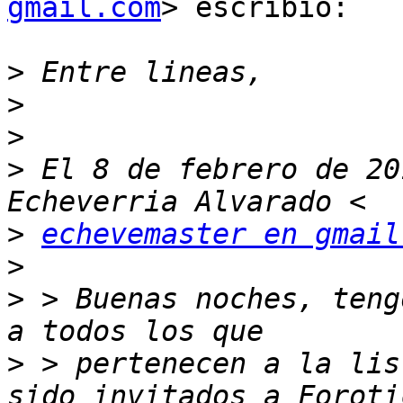
gmail.com
> escribió:

>
>
>
>
 El 8 de febrero de 20
>
echevemaster en gmail
>
>
 > Buenas noches, teng
>
 > pertenecen a la lis