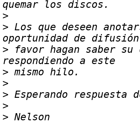
>
>
 Los que deseen anotar
>
 favor hagan saber su 
>
>
>
>
>