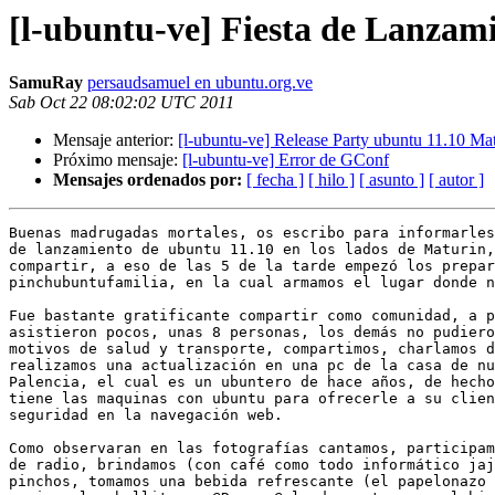
[l-ubuntu-ve] Fiesta de Lanzam
SamuRay
persaudsamuel en ubuntu.org.ve
Sab Oct 22 08:02:02 UTC 2011
Mensaje anterior:
[l-ubuntu-ve] Release Party ubuntu 11.10 Ma
Próximo mensaje:
[l-ubuntu-ve] Error de GConf
Mensajes ordenados por:
[ fecha ]
[ hilo ]
[ asunto ]
[ autor ]
Buenas madrugadas mortales, os escribo para informarles
de lanzamiento de ubuntu 11.10 en los lados de Maturin,
compartir, a eso de las 5 de la tarde empezó los prepar
pinchubuntufamilia, en la cual armamos el lugar donde n
Fue bastante gratificante compartir como comunidad, a p
asistieron pocos, unas 8 personas, los demás no pudiero
motivos de salud y transporte, compartimos, charlamos d
realizamos una actualización en una pc de la casa de nu
Palencia, el cual es un ubuntero de hace años, de hecho
tiene las maquinas con ubuntu para ofrecerle a su clien
seguridad en la navegación web.

Como observaran en las fotografías cantamos, participam
de radio, brindamos (con café como todo informático jaj
pinchos, tomamos una bebida refrescante (el papelonazo 