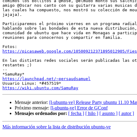
comimos los bollitos a @Rose, @elmudo monto sus salchic
amigo @Oscar nos canto con su guitarra varias musicas d
las cuales ha compuesto, nos mostró su colección de mou
jajaja).

Participaremos el próximo viernes en un programa radial
hablando sobre las bondades de esta nueva distribución,
comunidad de ubuntu que hace vida en Monagas a particip
reuniones para conocernos y compartir en familia.

https://picasaweb.google.com/105009212371895012905/Fies
En las distintas redes sociales serán publicadas las ot
restantes ;)

-- 

https://launchpad.net/~persaudsamuel
https://wiki.ubuntu.com/SamuRay
Mensaje anterior:
[l-ubuntu-ve] Release Party ubuntu 11.10 Ma
Próximo mensaje:
[l-ubuntu-ve] Error de GConf
Mensajes ordenados por:
[ fecha ]
[ hilo ]
[ asunto ]
[ autor ]
Más información sobre la lista de distribución ubuntu-ve