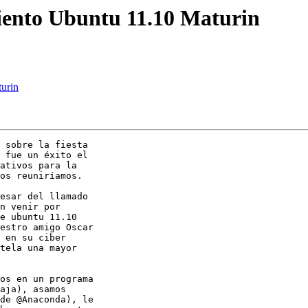
iento Ubuntu 11.10 Maturin
turin
 sobre la fiesta 

 fue un éxito el 

ativos para la 

os reuniríamos.

esar del llamado 

n venir por 

e ubuntu 11.10 

estro amigo Oscar 

 en su ciber 

tela una mayor 

os en un programa 

aja), asamos 

de @Anaconda), le 
