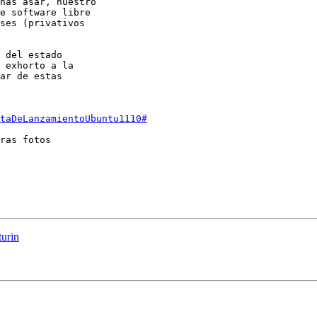
has asar, nuestro 

e software libre 

ses (privativos 

 del estado 

 exhorto a la 

ar de estas 

taDeLanzamientoUbuntu1110#
ras fotos 

turin