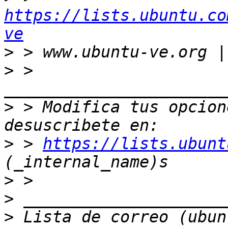
https://lists.ubuntu.co
ve
>
>
 > 
>
 > Modifica tus opcione
>
 > 
https://lists.ubunt
>
>
>