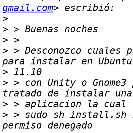
gmail.com
>
>
>
>
 > Desconozco cuales p
>
>
 > con Unity o Gnome3 
>
>
 > sudo sh install.sh 