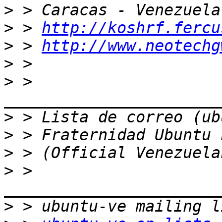
>
>
 > 
http://koshrf.fercu
>
 > 
http://www.neotechg
>
>
 > 
>
>
>
>
 > 
>