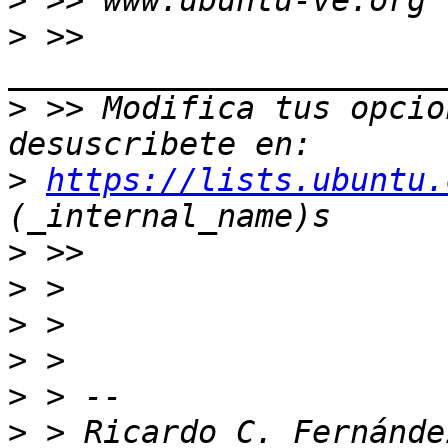
>
>
 >> 
>
 >> Modifica tus opcion
>
https://lists.ubuntu.
>
>
>
>
>
>