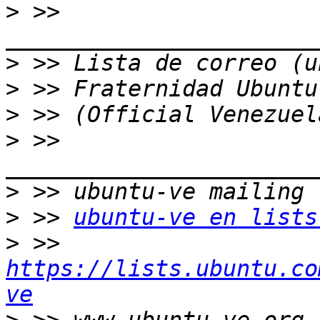
>
 >> 
>
>
>
>
 >> 
>
>
 >> 
ubuntu-ve en lists
>
 >> 
https://lists.ubuntu.co
ve