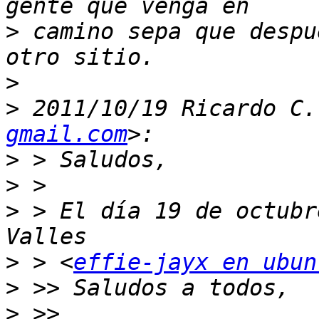
>
 camino sepa que despu
>
>
 2011/10/19 Ricardo C.
gmail.com
>
>
>
 > El día 19 de octubr
>
 > <
effie-jayx en ubun
>
>