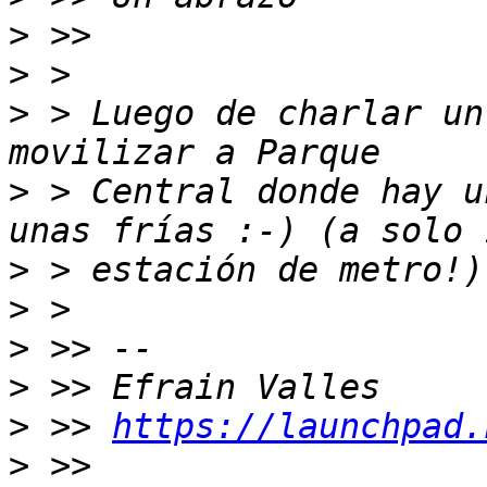
>
>
>
 > Luego de charlar un
>
 > Central donde hay u
>
>
>
>
>
 >> 
https://launchpad.
>