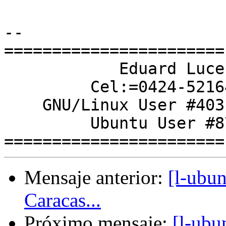
-- 

=======================

            Eduard Lucena

         Cel:=0424-5216478

    GNU/Linux User #403161

         Ubuntu User #8749

Mensaje anterior:
[l-ubun
Caracas...
Próximo mensaje:
[l-ubu