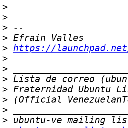
>
>
>
>
>
https://launchpad.net
>
>
>
>
>
>
>