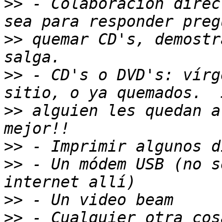
>>
 - Colaboración direc
>>
 quemar CD's, demostr
>>
 - CD's o DVD's: vírg
>>
 alguien les quedan a
>>
>>
 - Un módem USB (no s
>>
>>
 - Cualquier otra cos