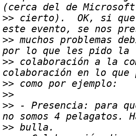
>>
 cierto).  OK, si que
>>
 muchos problemas deb
>>
 colaboración a la co
>>
>>
>>
 - Presencia: para qu
>>