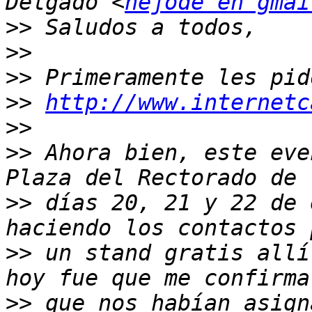
Delgado <
nejode en gmai
>>
>>
>>
>>
http://www.internetc
>>
>>
 Ahora bien, este eve
>>
 días 20, 21 y 22 de 
>>
 un stand gratis allí
>>
 que nos habían asign