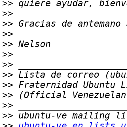
>>
>>
>>
>>
>>
>>
>>
>>
>>
>>
>>
>>
>>
ubuntu-ve en lists.u