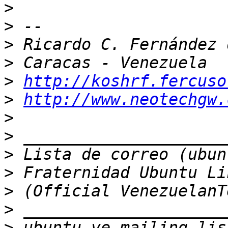
>
>
>
>
>
http://koshrf.fercuso
>
http://www.neotechgw.
>
>
>
>
>
>
>