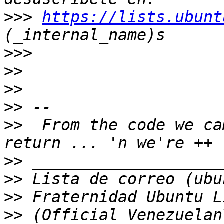
>>>
https://lists.ubunt
>>>
>>
>>
>>
>>
  From the code we ca
>>
>>
>>
>>