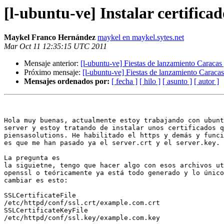
[l-ubuntu-ve] Instalar certific
Maykel Franco Hernández
maykel en maykel.sytes.net
Mar Oct 11 12:35:15 UTC 2011
Mensaje anterior:
[l-ubuntu-ve] Fiestas de lanzamiento Caraca
Próximo mensaje:
[l-ubuntu-ve] Fiestas de lanzamiento Caraca
Mensajes ordenados por:
[ fecha ]
[ hilo ]
[ asunto ]
[ autor ]
Hola muy buenas, actualmente estoy trabajando con ubunt
server y estoy tratando de instalar unos certificados q
piensasolutions. He habilitado el https y demás y funci
es que me han pasado ya el server.crt y el server.key. 

La pregunta es

la siguietne, tengo que hacer algo con esos archivos ut
openssl o teóricamente ya está todo generado y lo único
cambiar es esto: 

SSLCertificateFile

/etc/httpd/conf/ssl.crt/example.com.crt

SSLCertificateKeyFile

/etc/httpd/conf/ssl.key/example.com.key
