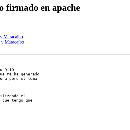
ado firmado en apache
s y Maracaibo
s y Maracaibo
u 9.10

ue me ha generado

ona pero el tema

ilizando el

 que tengo que
