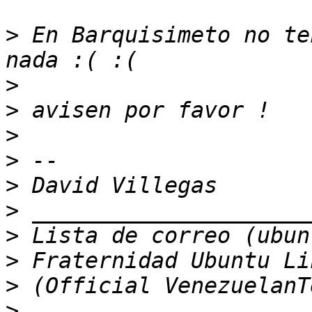
>
 En Barquisimeto no te
>
>
>
>
>
>
>
>
>
>