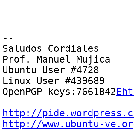
-- 

Saludos Cordiales

Prof. Manuel Mujica

Ubuntu User #4728

Linux User #439689

OpenPGP keys:7661B42
Eht
http://pide.wordpress.c
http://www.ubuntu-ve.or