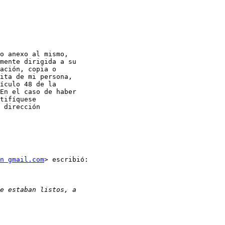
o anexo al mismo,

mente dirigida a su

ación, copia o

ita de mi persona,

ículo 48 de la

En el caso de haber

tifíquese

 dirección

n gmail.com
> escribió:
