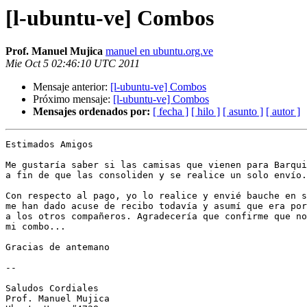
[l-ubuntu-ve] Combos
Prof. Manuel Mujica
manuel en ubuntu.org.ve
Mie Oct 5 02:46:10 UTC 2011
Mensaje anterior:
[l-ubuntu-ve] Combos
Próximo mensaje:
[l-ubuntu-ve] Combos
Mensajes ordenados por:
[ fecha ]
[ hilo ]
[ asunto ]
[ autor ]
Estimados Amigos

Me gustaría saber si las camisas que vienen para Barqui
a fin de que las consoliden y se realice un solo envío.

Con respecto al pago, yo lo realice y envié bauche en s
me han dado acuse de recibo todavía y asumí que era por
a los otros compañeros. Agradecería que confirme que no
mi combo...

Gracias de antemano

-- 

Saludos Cordiales

Prof. Manuel Mujica
