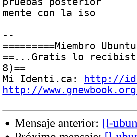
pruebas posterior

mente con la iso

-- 

=========Miembro Ubuntu
==...Gratis lo recibist
8)==

Mi Identi.ca: 
http://id
http://www.gnewbook.org
Mensaje anterior:
[l-ubu
Próximo mensaje:
[l-ubu