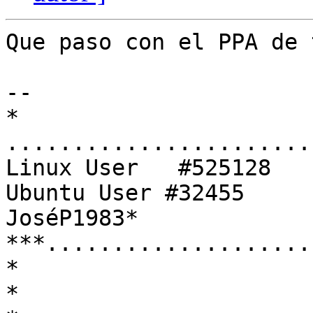
Que paso con el PPA de 
-- 

*

.......................
Linux User   #525128

Ubuntu User #32455

JoséP1983*

***....................
*

*
