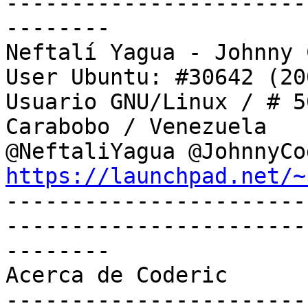
-----------------------
--------

Neftalí Yagua - Johnny 
User Ubuntu: #30642 (20
Usuario GNU/Linux / # 5
Carabobo / Venezuela

https://launchpad.net/~

----------------------
-----------------------
--------

Acerca de Coderic

-----------------------