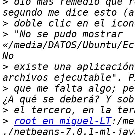
>
 dio más remedio que r
>
>
 "No se pudo mostrar 
«/media/DATOS/Ubuntu/Ec
>
 existe una aplicación
>
 que me falta algo; pe
>
>
root en miguel-LT
:/me