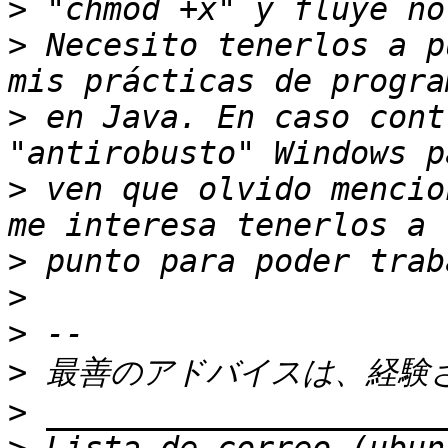
>
>
 Necesito tenerlos a p
>
 en Java. En caso cont
>
 ven que olvido mencio
>
>
>
>
>