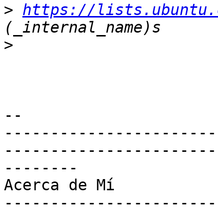
>
https://lists.ubuntu.
>
-- 

-----------------------
-----------------------
--------

Acerca de Mí

-----------------------