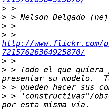
>
>
>
>
 > 
http://www.flickr.com/p
72157626364925870/
>
>
 > Todo el que quiera 
>
>
 > "constructivas"/obse