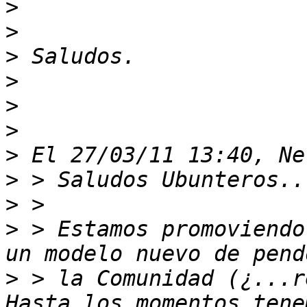
>
>
>
>
>
>
>
>
>
>
 > Estamos promoviendo
>
 > la Comunidad (¿...re