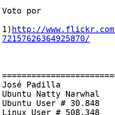
Voto por 

1)
http://www.flickr.com
72157626364925870/
=======================
José Padilla

Ubuntu Natty Narwhal

Ubuntu User # 30.848

Linux User # 508.348
