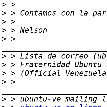
>
>
>
>
>
 > 
>
>
>
>
 > 
>