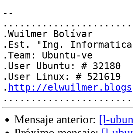
-- 

.......................
.Wuilmer Bolívar       
.Est. "Ing. Informatica
.Team: Ubuntu-ve       
.User Ubuntu: # 32180  
.User Linux: # 521619  
.
http://elwuilmer.blogs
Mensaje anterior:
[l-ubun
Próximo mensaje:
[l-ubu