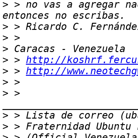
>
 > no vas a agregar na
>
>
>
>
 > 
http://koshrf.fercu
>
 > 
http://www.neotechg
>
>
 > 
>
>
>