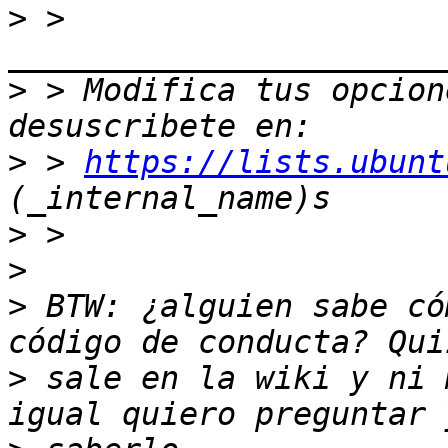
>
 > 
>
 > Modifica tus opcione
>
 > 
https://lists.ubunt
>
>
>
 BTW: ¿alguien sabe có
>
 sale en la wiki y ni 