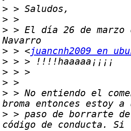
>
>
>
 > El día 26 de marzo 
>
 > <
juancnh2009 en ubu
>
>
>
>
 > No entiendo el come
>
 > paso de borrarte de