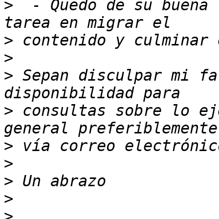
>
  - Quedo de su buena 
>
>
>
 Sepan disculpar mi fa
>
 consultas sobre lo ej
>
>
>
>
>