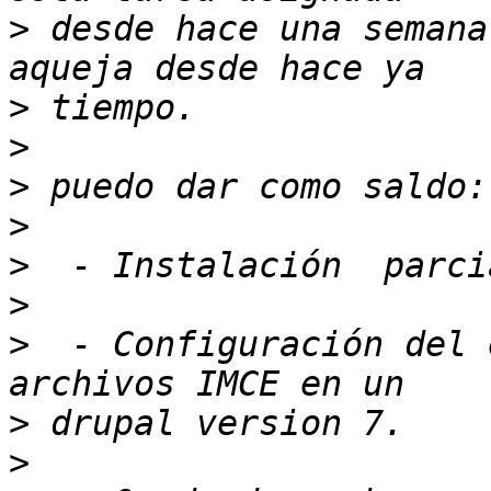
>
 desde hace una semana 
>
>
>
>
>
>
>
  - Configuración del 
>
>