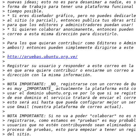
>
>
>
>
>
>
>
>
>
>
>
>
>
http://pruebas.ubuntu.org.ve/
>
>
>
>
>
>
>
>
>
>
>
>
>
>
>
>
>