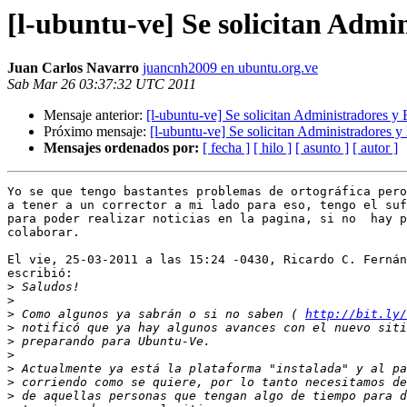
[l-ubuntu-ve] Se solicitan Admi
Juan Carlos Navarro
juancnh2009 en ubuntu.org.ve
Sab Mar 26 03:37:32 UTC 2011
Mensaje anterior:
[l-ubuntu-ve] Se solicitan Administradores y
Próximo mensaje:
[l-ubuntu-ve] Se solicitan Administradores y
Mensajes ordenados por:
[ fecha ]
[ hilo ]
[ asunto ]
[ autor ]
Yo se que tengo bastantes problemas de ortográfica pero
a tener a un corrector a mi lado para eso, tengo el suf
para poder realizar noticias en la pagina, si no  hay p
colaborar.

El vie, 25-03-2011 a las 15:24 -0430, Ricardo C. Fernán
escribió:

>
>
>
 Como algunos ya sabrán o si no saben ( 
http://bit.ly/
>
>
>
>
>
>