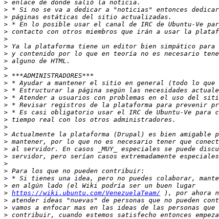
>
>
>
>
>
>
>
>
>
>
>
>
>
>
>
>
>
>
>
>
>
>
>
>
>
>
>
https://wiki.ubuntu.com/VenezuelaTeam/
>
>
>