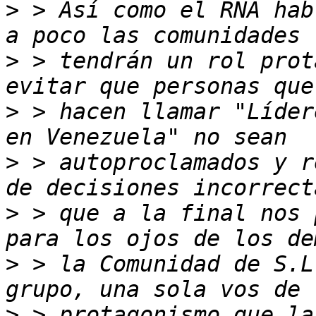
>
 > Así como el RNA hab
>
 > tendrán un rol prot
>
 > hacen llamar "Líder
>
 > autoproclamados y r
>
 > que a la final nos 
>
 > la Comunidad de S.L
>
 > protagonismo que la