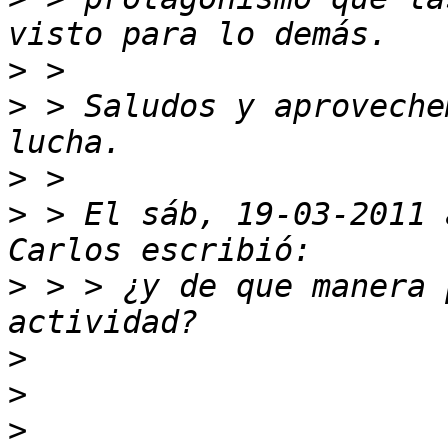
>
>
 > Saludos y aproveche
>
>
 > El sáb, 19-03-2011 
>
 > > ¿y de que manera 
>
>
>