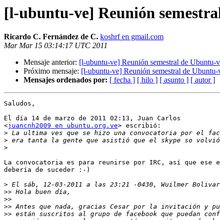
[l-ubuntu-ve] Reunión semestra
Ricardo C. Fernández de C.
koshrf en gmail.com
Mar Mar 15 03:14:17 UTC 2011
Mensaje anterior:
[l-ubuntu-ve] Reunión semestral de Ubuntu-
Próximo mensaje:
[l-ubuntu-ve] Reunión semestral de Ubuntu-
Mensajes ordenados por:
[ fecha ]
[ hilo ]
[ asunto ]
[ autor ]
Saludos,

El día 14 de marzo de 2011 02:13, Juan Carlos

<
juancnh2009 en ubuntu.org.ve
> escribió:

>
>
>
La convocatoria es para reunirse por IRC, así que ese e
debería de suceder :-)

>
>>
>>
>>
>>