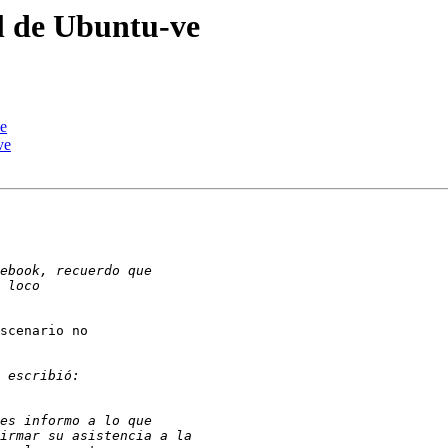
l de Ubuntu-ve
ve
ve
scenario no
