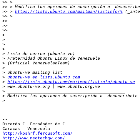
>>
>>
>>
 > 
https://lists.ubuntu.com/mailman/listinfo/%
>>
>>
>>
>>
>
>
>
>
>
>
>
>
>
>
ubuntu-ve en lists.ubuntu.com
>
https://lists.ubuntu.com/mailman/listinfo/ubuntu-ve
>
>
>
 Modifica tus opciones de suscripción o  desuscribete 
>
-- 

Ricardo C. Fernández de C.

http://koshrf.fercusoft.com/
http://www.neotechgw.com/