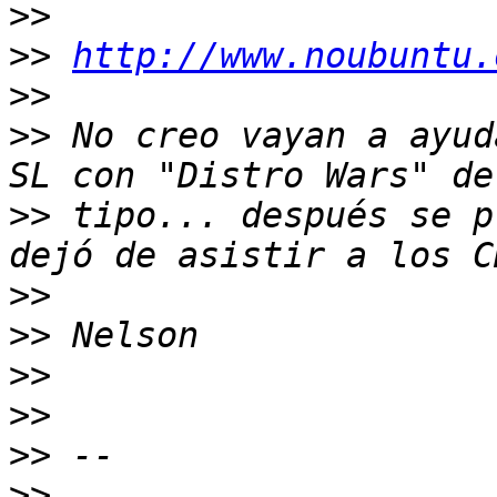
>>
>>
http://www.noubuntu.
>>
>>
 No creo vayan a ayud
>>
 tipo... después se p
>>
>>
>>
>>
>>
>>