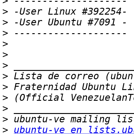
>
>
>
>
>
>
>
>
>
>
>
>
>
ubuntu-ve en lists.ub