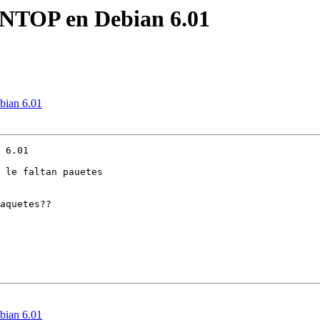
r NTOP en Debian 6.01
bian 6.01
 6.01

 le faltan pauetes

aquetes??

bian 6.01