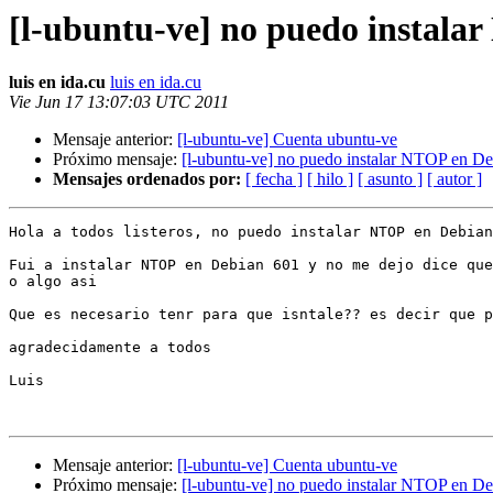
[l-ubuntu-ve] no puedo instala
luis en ida.cu
luis en ida.cu
Vie Jun 17 13:07:03 UTC 2011
Mensaje anterior:
[l-ubuntu-ve] Cuenta ubuntu-ve
Próximo mensaje:
[l-ubuntu-ve] no puedo instalar NTOP en De
Mensajes ordenados por:
[ fecha ]
[ hilo ]
[ asunto ]
[ autor ]
Hola a todos listeros, no puedo instalar NTOP en Debian
Fui a instalar NTOP en Debian 601 y no me dejo dice que
o algo asi

Que es necesario tenr para que isntale?? es decir que p
agradecidamente a todos

Luis

Mensaje anterior:
[l-ubuntu-ve] Cuenta ubuntu-ve
Próximo mensaje:
[l-ubuntu-ve] no puedo instalar NTOP en De