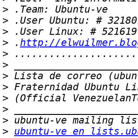
>
>
>
>
 .
http://elwuilmer.blo
>
>
>
>
>
>
>
>
ubuntu-ve en lists.ub