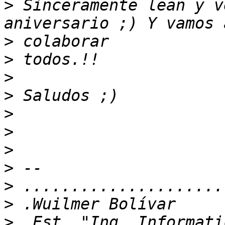
>
 Sinceramente lean y v
>
>
>
>
>
>
>
>
>
>
>