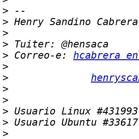
>
>
>
>
>
 Correo-e: 
hcabrera en
>
>
henrysca
>
>
>
>
>