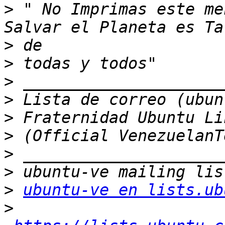
>
 " No Imprimas este me
>
>
>
>
>
>
>
>
>
ubuntu-ve en lists.ub
>