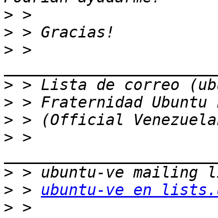
>
>
>
 > 
>
>
>
>
 > 
>
>
 > 
ubuntu-ve en lists.
>
 > 