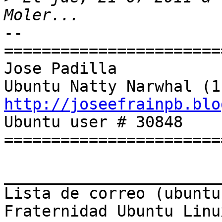
--

=======================
Jose Padilla

http://joseefrainpb.blo

Ubuntu user # 30848

=======================
_______________________
Lista de correo (ubuntu-